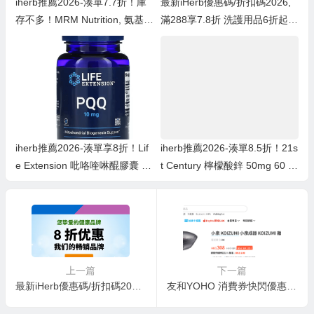
iherb推薦2026-湊單7.7折！庫
最新iHerb優惠碼/折扣碼2026,
存不多！MRM Nutrition, 氨基葡
滿288享7.8折 洗護用品6折起,
萄糖軟骨素 90粒 ￥90.67was
暢銷品牌、抗氧優品享8折
￥117.757.7折
iherb推薦2026-湊單享8折！Lif
iherb推薦2026-湊單8.5折！21s
e Extension 吡咯喹啉醌膠囊 10
t Century 檸檬酸鋅 50mg 60 片
毫克 30粒素食膠囊 ￥64.79 wa
￥15.69
s ￥80.998折
上一篇
下一篇
最新iHerb優惠碼/折扣碼2026,滿288享7.8折 洗護用品6折起,暢銷品牌、抗氧優品享8折
友和YOHO 消費券快閃優惠：買$500送$600禮品