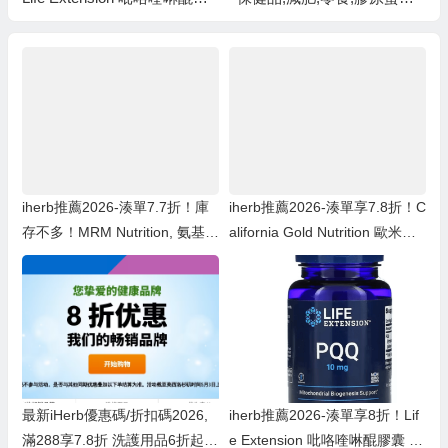
囊 10毫克 30粒素食膠囊 ￥6
維他命c,魚油,益生菌,護膚品,
4.79 was ￥80.998折
產品推介
iherb推薦2026-湊單7.7折！庫
iherb推薦2026-湊單享7.8折！C
存不多！MRM Nutrition, 氨基葡
alifornia Gold Nutrition 歐米伽
萄糖軟骨素 90粒 ￥90.67was
800 醫級魚油 1000毫克 30粒魚
￥117.757.7折
明膠軟凝膠 ￥55.07 was ￥70.
617.8折
最新iHerb優惠碼/折扣碼2026,
iherb推薦2026-湊單享8折！Lif
滿288享7.8折 洗護用品6折起,
e Extension 吡咯喹啉醌膠囊 10