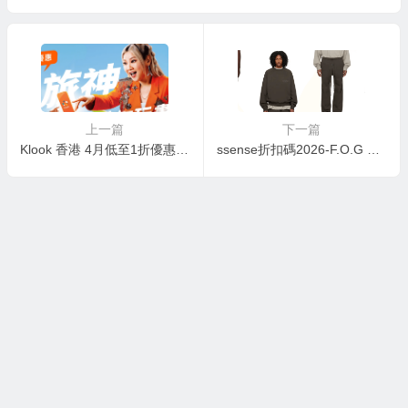
暢銷品牌、抗氧優品享8折
毫克 30粒素食膠囊 ￥64.79 wa
s ￥80.998折
上一篇
下一篇
Klook 香港 4月低至1折優惠推介/優惠碼
ssense折扣碼2026-F.O.G Essentials 潮牌熱賣 T恤$40 衞衣$85起 大童Polo衫$75 23SS第2輪新款開搶