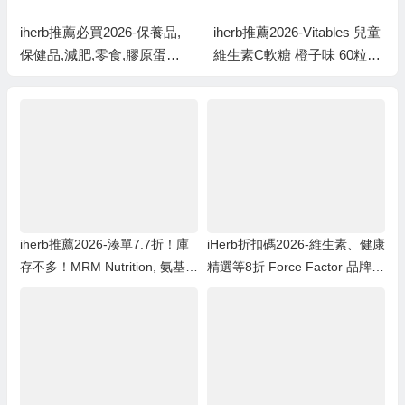
iherb推薦必買2026-保養品,
iherb推薦2026-Vitables 兒童
保健品,減肥,零食,膠原蛋白,
維生素C軟糖 橙子味 60粒
維他命c,魚油,益生菌,護膚品,
$7.10 原價$8.88 8折
產品推介
iherb推薦2026-湊單7.7折！庫
iHerb折扣碼2026-維生素、健康
存不多！MRM Nutrition, 氨基葡
精選等8折 Force Factor 品牌7
萄糖軟骨素 90粒 ￥90.67was
折
￥117.757.7折