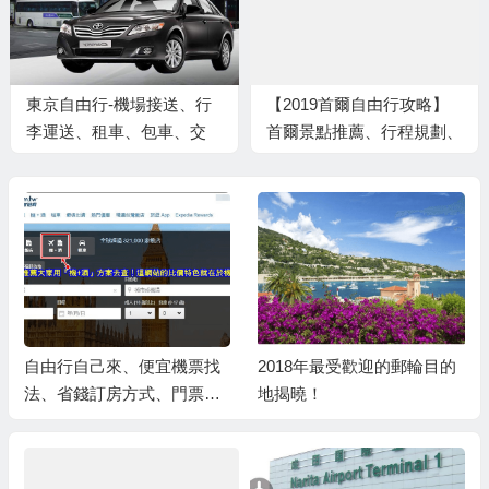
東京自由行-機場接送、行
【2019首爾自由行攻略】
李運送、租車、包車、交
首爾景點推薦、行程規劃、
通、景點/主題樂園入場券
交通教學、住宿推薦、必吃
美食與必買伴手禮，最強懶
人包整理！
自由行自己來、便宜機票找
2018年最受歡迎的郵輪目的
法、省錢訂房方式、門票交
地揭曉！
通這樣訂大省、wifi網路搞定