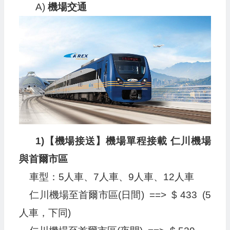
A)
機場交通
1)【機場接送】機場單程接載 仁川機場
與首爾市區
車型：5人車、7人車、9人車、12人車
仁川機場至首爾市區(日間) ==> $ 433 (5
人車，下同)