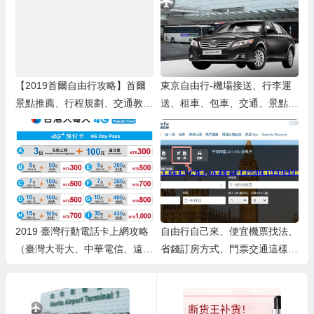
【2019首爾自由行攻略】首爾
東京自由行-機場接送、行李運
景點推薦、行程規劃、交通教
送、租車、包車、交通、景點/
學、住宿推薦、必吃美食與必買
主題樂園入場券
伴手禮，最強懶人包整理！
2019 臺灣行動電話卡上網攻略
自由行自己來、便宜機票找法、
（臺灣大哥大、中華電信、遠傳
省錢訂房方式、門票交通這樣訂
電信），臺灣隨身WIFI
大省、wifi網路搞定