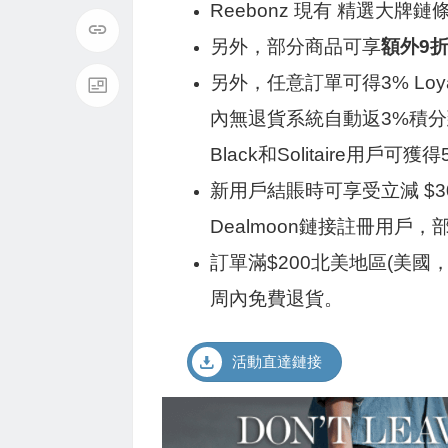
Reebonz 現有 精選大牌鏈
另外，部分商品可享
額外9
另外，任意訂單可得3% Loya
內無退貨系統自動返3%積分
Black和Solitaire用戶可獲得5
新用戶結賬時可享受立減 $3
Dealmoon鏈接註冊用戶
訂單滿$200北美地區(美
周內免費退貨。
活動直達鏈接