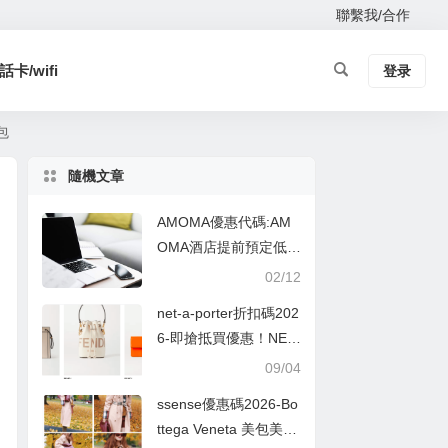
聯繫我/合作
卡/wifi
登录
包
隨機文章
AMOMA優惠代碼:AM
OMA酒店提前預定低至
4折！
02/12
net-a-porter折扣碼202
6-即搶抵買優惠！NET-
A-PORTER限時退稅價
09/04
+85折 必買FENDI皇牌
ssense優惠碼2026-Bo
熱賣單品 低至香港門市
ttega Veneta 美包美鞋
價錢6折！