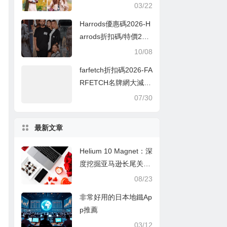
熱賣 雲朵包超多配色
03/22
定價優勢+8折
Harrods優惠碼2026-H
arrods折扣碼/特價202
0-名牌新品筍價入手精
10/08
選！Harrods秋冬名牌
farfetch折扣碼2026-FA
手袋鞋款網購低至香港
RFETCH名牌網大減價
價錢73折，手袋款平幾
瘋狂激減低至3折
07/30
千！
最新文章
Helium 10 Magnet：深
度挖掘亚马逊长尾关键
词的秘诀
08/23
非常好用的日本地鐵Ap
p推薦
03/12