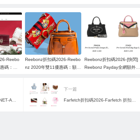
ayday全網額外88
減價低至5折＋額外
秒殺專場 箭頭包、
折優惠碼
8折
十格托特包也參加
低至7折 全場美包
美鞋$520
26-Reebo
Reebonz折扣碼2026-Reebo
Reebonz折扣碼2026-[快閃]
誕優惠碼：額
nz 2020年雙11優惠碼：額外
Reebonz Payday全網額外8
8折
折優惠碼
下一篇
NET-A-PORTER折扣碼2026-NET-A-PORTER 頗特女士年中大促UP TO 50% OFF!
Farfetch折扣碼2026-Farfetch 折扣區超值特賣 Danse Lente水桶包$200+ 低至5折 McQ燕子T$109