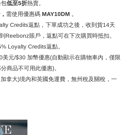
條包
低至5折
熱賣。
折，
需使用優惠碼
MAY10DM
。
lty Credits返點，下單成功之後，收到貨14天
到Reebonz賬戶，返點可在下次購買時抵扣。
% Loyalty Credits返點。
0美元/$30 加幣優惠(自動顯示在購物車內，僅限
，部分商品不可用此優惠)。
國，加拿大)境內和英國免運費，無州稅及關稅，一