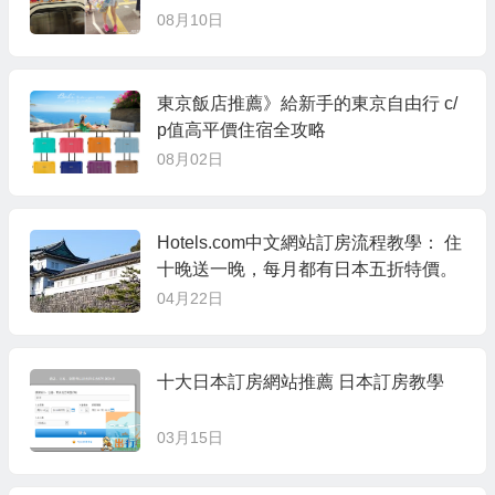
08月10日
東京飯店推薦》給新手的東京自由行 c/
p值高平價住宿全攻略
08月02日
Hotels.com中文網站訂房流程教學： 住
十晚送一晚，每月都有日本五折特價。
04月22日
十大日本訂房網站推薦 日本訂房教學
03月15日