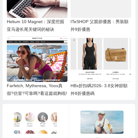
Helium 10 Magnet：深度挖掘
ITeSHOP 父親節優惠：男裝額
亚马逊长尾关键词的秘诀
外9折優惠
Farfetch, Mytheresa, Yoox真
HBx折扣碼2026- 3.8女神節額
假?仿冒?可靠嗎?看這篇就夠啦!
外8折優惠碼