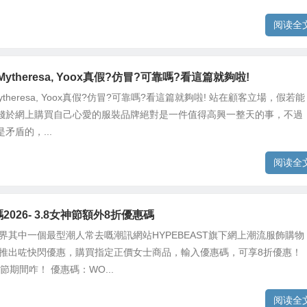
阅读全
h, Mytheresa, Yoox真假?仿冒?可靠嗎?看這篇就夠啦!
h, Mytheresa, Yoox真假?仿冒?可靠嗎?看這篇就夠啦! 站在顧客立場，假若能
錢於網上購買自己心愛的服裝品牌絕對是一件值得高興一整天的事，不過
矛盾的，...
阅读全
2026- 3.8女神節額外8折優惠碼
世界其中一個最型潮人常去嘅潮訊網站HYPEBEAST旗下網上潮流服飾購物
X 推出咗快閃優惠，購買指定正價女士商品，輸入優惠碼，可享8折優惠！
神節期間咋！ 優惠碼：WO...
阅读全