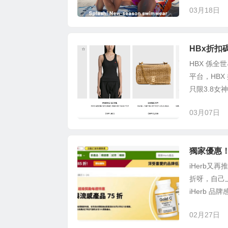
03月18日
HBx折扣碼
HBX 係全
平台，HB
只限3.8女
03月07日
獨家優惠！
iHerb又
折呀，自己上
iHerb 品
02月27日