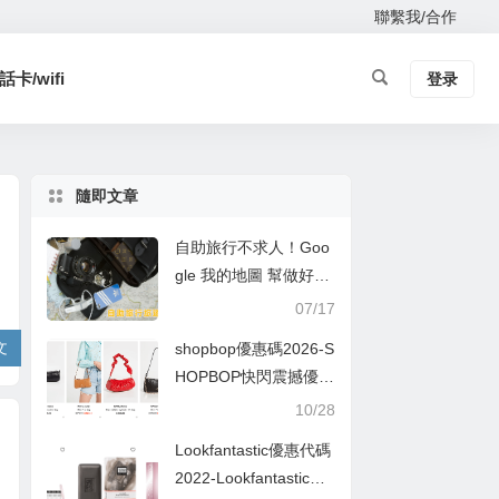
聯繫我/合作
卡/wifi
登录
隨即文章
自助旅行不求人！Goo
gle 我的地圖 幫做好出
國旅遊景點路線規劃
07/17
文
shopbop優惠碼2026-S
HOPBOP快閃震撼優
惠，MANU Atelier熱賣
10/28
袋款低至7折！
Lookfantastic優惠代碼
2022-Lookfantastic超