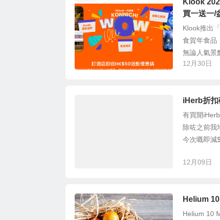
Klook
買一送一/盆
Klook推
食賀年食品，
無論人氣景點
12月30日
iHerb折扣
有買開iHe
除咗之前我地
今次嘅即減$5
12月09日
Helium
Helium 