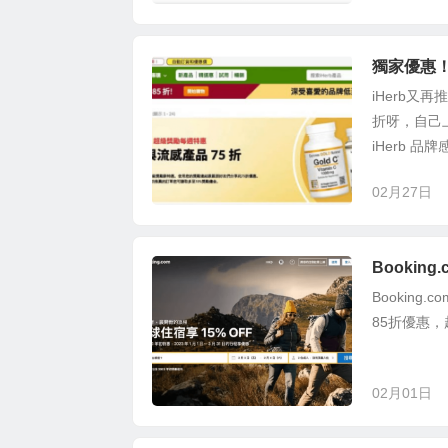
獨家優惠！
iHerb又
折呀，自己上
iHerb 品
02月27日
Bookin
Bookin
85折優惠
02月01日