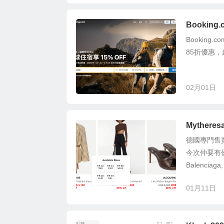
Bookin
Bookin
85折優惠
02月01日
Myther
德國專門售賣
今次仲要有
Balenciaga, 
01月11日