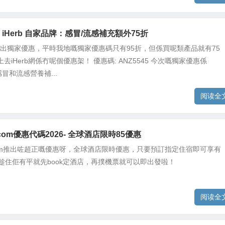
iHerb 自家品牌：感冒/流感補充額外75折
再推出獨家優惠，平時我地嘅獨家優惠碼只有95折，但係買呢類產品就有75
去iHerb網係冇呢個優惠架！ 優惠碼: ANZ5545 今次嘅獨家優惠係
牌感冒和流感營養補...
阅读全
g.com優惠代碼2026- 全球酒店限時85優惠
g.com推出咗超正嘅優惠呀，全球酒店限時優惠，只要預訂指定住宿即可享有
，趁住佢有平就先book定酒店，再撲機票就可以即出發啦！
阅读全