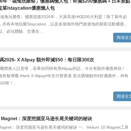
 2026年「福兔玩樂祭」優惠碼懶人包：即減$200優惠碼＋日本景點
菜/staycation優惠懶人包
出「福兔玩樂祭」優惠迎接2026年，大派高達HK$200大利是！除了新年必
亦有本地玩樂Staycation，以及多個海外熱門旅遊地的精彩活動優惠，
、必玩體驗、交通住...
阅读全
碼2026- X Alipay 額外即減$50：每日限300次
rb嘅慳家人註意呀，若果你同時有用Alipay的話，今次有額外優惠俾你！
有報導嘅 iHerb X AlipayHK支付寶香港 首次購物額外8折優惠外，仲有
0呀！...
阅读全
 10 Magnet：深度挖掘亚马逊长尾关键词的秘诀
10 Magnet：深度挖掘亚马逊长尾关键词的秘诀 一、Helium 10 Magnet工具