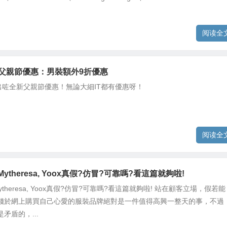
阅读全
OP 父親節優惠：男裝額外9折優惠
p推出咗全新父親節優惠！無論大細IT都有優惠呀！
阅读全
h, Mytheresa, Yoox真假?仿冒?可靠嗎?看這篇就夠啦!
h, Mytheresa, Yoox真假?仿冒?可靠嗎?看這篇就夠啦! 站在顧客立場，假若能
錢於網上購買自己心愛的服裝品牌絕對是一件值得高興一整天的事，不過
矛盾的，...