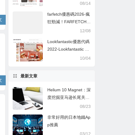
抵67折優惠 Erno Laszl
08/14
o低至香港54折入手
farfetch優惠碼2026-瘋
文
狂勁減！FARFETCH
低至5折+額外7折+限時
12/08
免運費！Veja 人氣靚鞋
Lookfantastic優惠代碼
款可低至香港售價54
2022-Lookfantastic x
折！
Revolution Beauty Box
10/04
額外即減£5優惠碼：低
至33折
最新文章
文
Helium 10 Magnet：深
度挖掘亚马逊长尾关键
词的秘诀
08/23
非常好用的日本地鐵Ap
p推薦
03/12