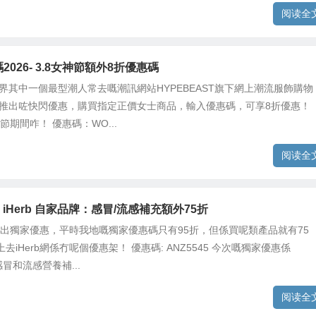
阅读全
2026- 3.8女神節額外8折優惠碼
世界其中一個最型潮人常去嘅潮訊網站HYPEBEAST旗下網上潮流服飾購物
X 推出咗快閃優惠，購買指定正價女士商品，輸入優惠碼，可享8折優惠！
神節期間咋！ 優惠碼：WO...
阅读全
iHerb 自家品牌：感冒/流感補充額外75折
再推出獨家優惠，平時我地嘅獨家優惠碼只有95折，但係買呢類產品就有75
去iHerb網係冇呢個優惠架！ 優惠碼: ANZ5545 今次嘅獨家優惠係
牌感冒和流感營養補...
阅读全