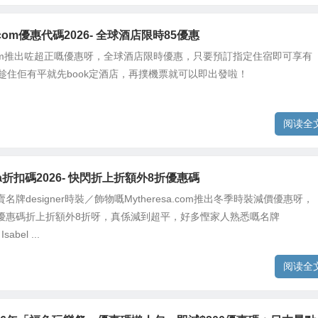
g.com優惠代碼2026- 全球酒店限時85優惠
g.com推出咗超正嘅優惠呀，全球酒店限時優惠，只要預訂指定住宿即可享有
，趁住佢有平就先book定酒店，再撲機票就可以即出發啦！
阅读全
esa折扣碼2026- 快閃折上折額外8折優惠碼
名牌designer時裝／飾物嘅Mytheresa.com推出冬季時裝減價優惠呀，
優惠碼折上折額外8折呀，真係減到超平，好多慳家人熟悉嘅名牌
Isabel ...
阅读全