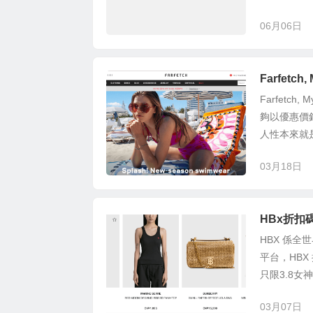
06月06日
Farfetc
Farfetc
夠以優惠價
人性本來就是
03月18日
HBx折扣碼
HBX 係全
平台，HB
只限3.8女
03月07日