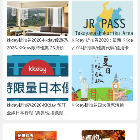
kkday折扣券2020-kkday優惠碼
KKday 折扣券2020 : 最新 KKda
2026-KKday限時優惠 26折預訂
y10%折扣碼/優惠代碼/信用卡優
The Upper House奕居：只須H
惠碼(即時更新2020/6/6)
K$1,488/位（原價HK$11,500）
kkday折扣碼2026-KKday 預訂
KKday折扣券四大優惠活動
全線日本行程 (票券/兌換票類除
外) 滿$1,000即減$88