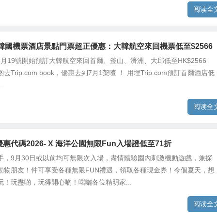
阅读全
com 韓國機票酒店景點門票超正優惠：大韓航空來回機票低至$2566
om由6月19號開始預訂大韓航空來回首爾、釜山、濟洲、大邱低至HK$2566
Trip.com book，優惠去到7月1架喳 ！ 用埋Trip.com預訂首爾酒店低
.
阅读全
om優惠代碼2026- X 海洋公園無限Fun入場證低至71折
手，9月30日或以前均可無限次入場，盡情體驗園內刺激機動遊戲，兼探
動物朋友！仲可享受各種無限FUN禮遇，領取各種現金券！今個夏天，想
玩！玩盡啲，玩得開心啲！啱曬各位精明家...
阅读全