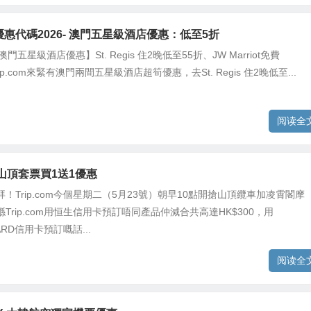
om優惠代碼2026- 澳門五星級酒店優惠：低至5折
 【澳門五星級酒店優惠】St. Regis 住2晚低至55折、JW Marriot免費
 Trip.com來緊有澳門兩間五星級酒店超筍優惠，去St. Regis 住2晚低至...
阅读全
om 山頂套票買1送1優惠
！Trip.com今個星期二（5月23號）朝早10點開搶山頂纜車加凌霄閣摩
Trip.com用恒生信用卡預訂唔同產品仲減合共高達HK$300，用
ARD信用卡預訂嘅話...
阅读全