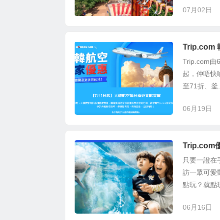
07月02日
Trip.
Trip.c
起，仲唔快啲去
至71折、釜..
06月19日
Trip.c
只要一證在
訪一眾可愛
點玩？就點
06月16日