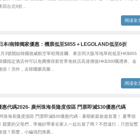
回台北9折...
阅读全
om 日本/南韓獨家優惠：機票低至$855＋LEGOLAND低至6折
om由7月3號開始韓國德威航空單程飛首爾、東京同大阪等地單程低至HK$855
韓國指定酒店仲可以免費獲得新世界免稅店高達價值HK$300嘅禮券、金
添！另外，去韓國樂高樂...
阅读全
om優惠代碼2026- 廣州珠海長隆度假區 門票即減$30優惠代碼
om 廣州珠海長隆度假區 門票即減$30優惠代碼 - 暑期家庭旅遊首選！ 夏季假
！親愛的父母們，準備好帶著全家人一起出遊了嗎？不想遠行，只想短暫
遊？那麼，小編強烈推薦...