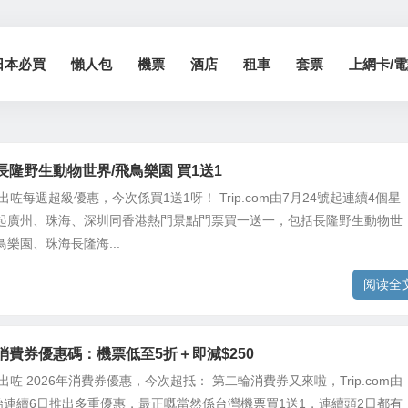
日本必買
懶人包
機票
酒店
租車
套票
上網卡/電話
om 長隆野生動物世界/飛鳥樂園 買1送1
m 推出咗每週超級優惠，今次係買1送1呀！ Trip.com由7月24號起連續4個星
起廣州、珠海、深圳同香港熱門景點門票買一送一，包括長隆野生動物世
樂園、珠海長隆海...
阅读全
om 消費券優惠碼：機票低至5折＋即減$250
m 推出咗 2026年消費券優惠，今次超抵： 第二輪消費券又來啦，Trip.com由
開始連續6日推出多重優惠，最正嘅當然係台灣機票買1送1，連續頭2日都有