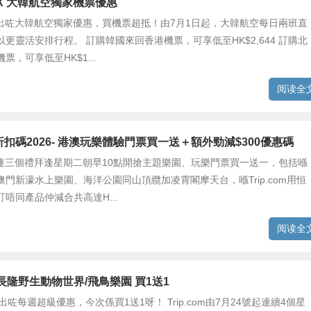
om X 大韓航空獨家機票優惠
om推出咗大韓航空獨家優惠，買機票超抵！由7月1日起，大韓航空每日兩班直
更靈活安排行程。 訂購韓國來回香港機票，可享低至HK$2,644 訂購北
票，可享低至HK$1...
阅读全
om折扣碼2026- 港澳玩樂體驗門票買一送＋額外勁減$300優惠碼
om一連三個禮拜逢星期二朝早10點開搶主題樂園、玩樂門票買一送一，包括喺
門新濠水上樂園、海洋公園同山頂纜加凌霄閣摩天台，喺Trip.com用恒
唔同產品仲減合共高達H...
阅读全
om 長隆野生動物世界/飛鳥樂園 買1送1
m 推出咗每週超級優惠，今次係買1送1呀！ Trip.com由7月24號起連續4個星