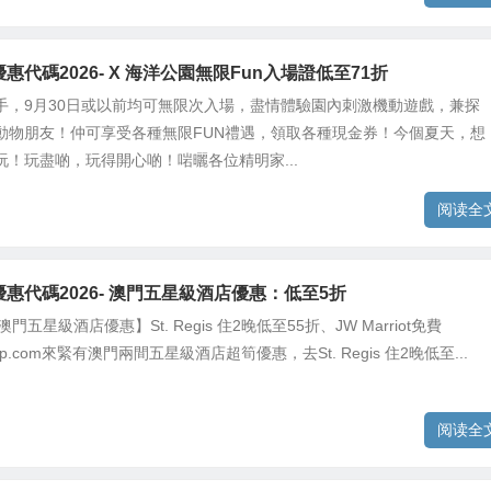
om優惠代碼2026- X 海洋公園無限Fun入場證低至71折
手，9月30日或以前均可無限次入場，盡情體驗園內刺激機動遊戲，兼探
動物朋友！仲可享受各種無限FUN禮遇，領取各種現金券！今個夏天，想
玩！玩盡啲，玩得開心啲！啱曬各位精明家...
阅读全
om優惠代碼2026- 澳門五星級酒店優惠：低至5折
 【澳門五星級酒店優惠】St. Regis 住2晚低至55折、JW Marriot免費
 Trip.com來緊有澳門兩間五星級酒店超筍優惠，去St. Regis 住2晚低至...
阅读全