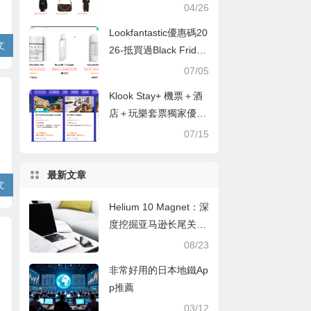
i、We11done、A王、
04/26
Chloe都參加 無門檻8
Lookfantastic優惠碼20
折+免郵+曬單抽獎
文
26-抵買過Black Frida
y，法國品牌Chantecail
07/05
le限時低至香港價錢7
Klook Stay+ 機票＋酒
折
店＋玩樂套票獨家優
惠：記住要睇埋先幾抵
07/15
呀！
最新文章
文
Helium 10 Magnet：深
度挖掘亚马逊长尾关键
词的秘诀
08/23
非常好用的日本地鐵Ap
p推薦
03/12