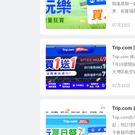
期逢星期一
界、長隆飛鳥
07月23日
Trip.c
Trip.co
7月16號
大灣區航空來
07月15日
Trip.c
Trip.c
起，預訂埋
卡會籍同禮物