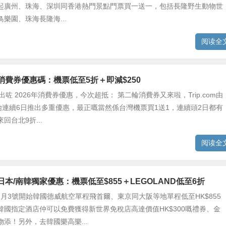
起廣州、珠海、深圳同香港熱門景點門票買一送一，包括長隆野生動物世
樂園、珠海長隆海...
阅读全
om 消費券優惠碼：機票低至5折＋即減$250
m 推出咗 2026年消費券優惠，今次超抵： 第二輪消費券又來啦，Trip.com由
開始連續6日推出多重優惠，最正嘅當然係台灣機票買1送1，連續頭2日都有
回台北9折...
阅读全
om 日本/南韓獨家優惠：機票低至$855＋LEGOLAND低至6折
om由7月3號開始韓國德威航空單程飛首爾、東京同大阪等地單程低至HK$855
韓國指定酒店仲可以免費獲得新世界免稅店高達價值HK$300嘅禮券、金
添！另外，去韓國樂高樂...