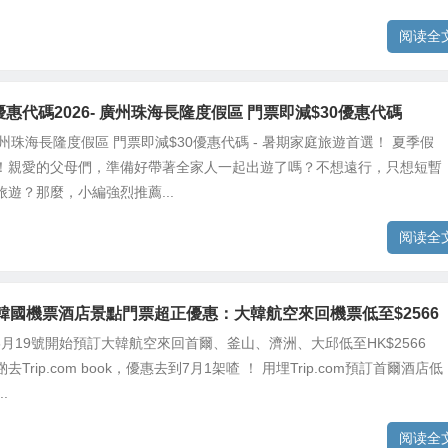
阅读全
om優惠代碼2026- 廣州珠海長隆度假區 門票即減$30優惠代碼
om 廣州珠海長隆度假區 門票即減$30優惠代碼 - 暑期家庭旅遊首選！ 夏季假
！親愛的父母們，準備好帶著全家人一起出遊了嗎？不想遠行，只想短暫
遊？那麼，小編強烈推薦...
阅读全
com 韓國機票酒店景點門票超正優惠：大韓航空來回機票低至$2566
om由6月19號開始預訂大韓航空來回首爾、釜山、濟洲、大邱低至HK$2566
Trip.com book，優惠去到7月1架喳 ！ 用埋Trip.com預訂首爾酒店低
.
阅读全