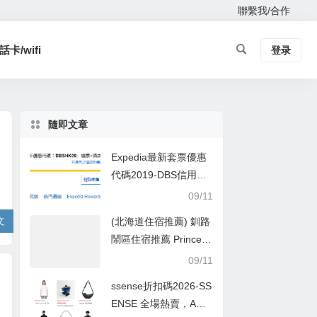
聯繫我/合作
卡/wifi
登录
隨即文章
Expedia最新套票優惠
代碼2019-DBS信用卡
未連稅滿$3,500減$50
09/11
折扣優惠代碼
文
(北海道住宿推薦) 釧路
鬧區住宿推薦 Prince H
otel Kusiro 釧路王子飯
09/11
店（門口有釧路空港巴
ssense折扣碼2026-SS
士直達丹頂鶴空港）
ENSE 全場熱賣，Am