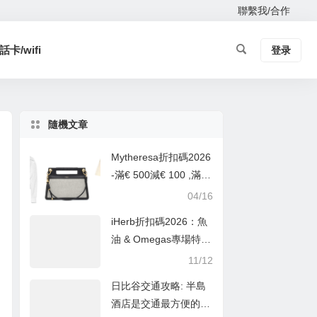
聯繫我/合作
卡/wifi
登录
隨機文章
Mytheresa折扣碼2026
-滿€ 500減€ 100 ,滿
€ 1000減€ 250,滿HK
04/16
D 5000減HKD 1000 ,
iHerb折扣碼2026：魚
滿HKD 10000減HKD 2
油 & Omegas專場特惠
500
無門檻7.5折+滿額順豐
11/12
直郵
日比谷交通攻略: 半島
酒店是交通最方便的東