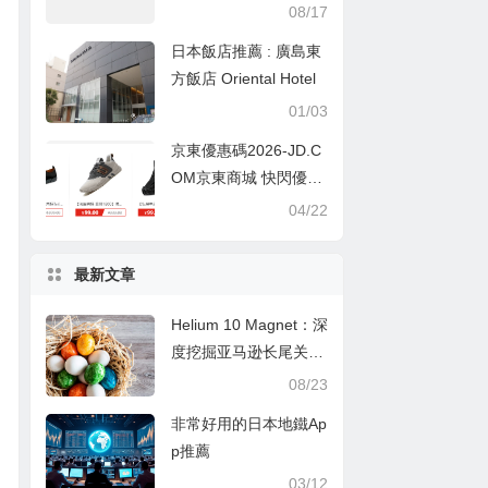
京超高級旅館!(交通篇)
08/17
日本飯店推薦 : 廣島東
方飯店 Oriental Hotel
01/03
京東優惠碼2026-JD.C
OM京東商城 快閃優惠
最多即減200元＋港澳
04/22
免運費優惠
最新文章
Helium 10 Magnet：深
度挖掘亚马逊长尾关键
词的秘诀
08/23
非常好用的日本地鐵Ap
p推薦
03/12