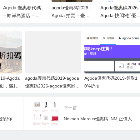
Agoda 優惠券代碼
agoda優惠碼2026-
Agoda優惠碼2026-
– 帕岸島酒店 – 現
Agoda 拍賣 – 臺灣
Agoda 快閃9折優
在在線預訂可享受
的酒店-在線預訂可
碼：只限1週
額外 5% 的折扣
享受高達70％的折
扣
9-Agoda
agoda優惠代碼2019-agoda
Agoda優惠代碼2019-領取1
動，滿120
優惠碼2026-agoda優惠懶人
0%折扣
包-Agoda 各地 10%優惠碼＆
訂房半價促銷！
下一篇
韓服租借推薦:hanbok plus韓服預約/hanbok plus 2017/hanbok plus官網
Neiman Marcus優惠碼 :NM 正價大牌美妝，時尚品滿額送禮卡 La Mer, Cpb, Y扣, MB,RV都參加 最高送$600 SW返$200