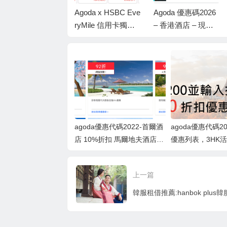
Agoda 優惠碼2026-
Agoda x HSBC Eve
Agoda 優惠碼2026
x Citi 信用卡獨家快
ryMile 信用卡獨家
– 香港酒店 – 現在
閃88折優惠
快閃85折優惠
在線預訂可額外節
省 10%！
agoda優惠代碼2022-首爾酒
agoda優惠代碼201
店 10%折扣 馬爾地夫酒店
優惠列表，3HK活
8%折扣 雪梨/悉尼酒店 5%折
0港幣折80
扣
上一篇