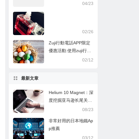
扣碼/ Hotels.com 優惠
04/23
碼
02/26
Zuji行動電話APP限定
優惠活動:使用zuji行動
電話APP預訂由香港出
02/12
發的國泰航空來回機
票，即可以$1換領香港
最新文章
站/九龍站機場快線成人
單程票換領券1張
Helium 10 Magnet：深
度挖掘亚马逊长尾关键
词的秘诀
08/23
非常好用的日本地鐵Ap
p推薦
03/12