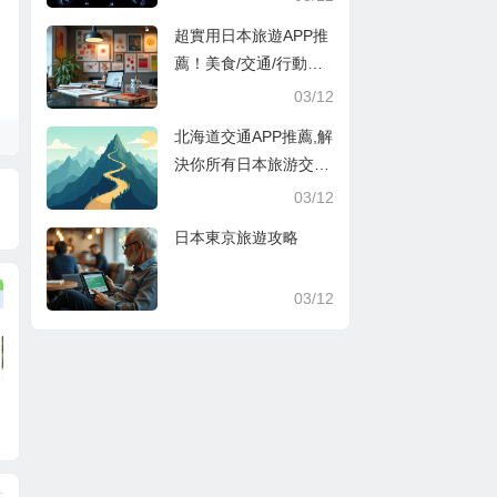
超實用日本旅遊APP推
薦！美食/交通/行動支
付超方便
03/12
北海道交通APP推薦,解
決你所有日本旅游交通
煩惱
03/12
日本東京旅遊攻略
03/12
agoda優惠代碼202
agoda優惠代碼201
2020年11月Ago
6
2-首爾酒店 10%折
9-Agoda優惠列表，
優惠碼懒人包/ag
扣 馬爾地夫酒店
3HK活動，滿1200
a10%優惠代碼
8%折扣 雪梨/悉尼
港幣折80
代碼預訂酒店滿$