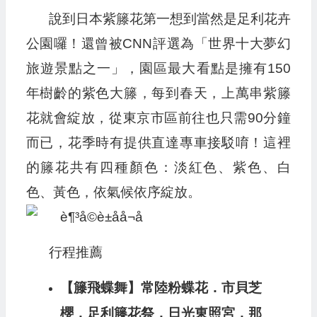
說到日本紫籐花第一想到當然是足利花卉
公園囉！還曾被CNN評選為「世界十大夢幻
旅遊景點之一」，園區最大看點是擁有150
年樹齡的紫色大籐，每到春天，上萬串紫籐
花就會綻放，從東京市區前往也只需90分鐘
而已，花季時有提供直達專車接駁唷！這裡
的籐花共有四種顏色：淡紅色、紫色、白
色、黃色，依氣候依序綻放。
行程推薦
【籐飛蝶舞】常陸粉蝶花．市貝芝
櫻．足利籐花祭．日光東照宮．那