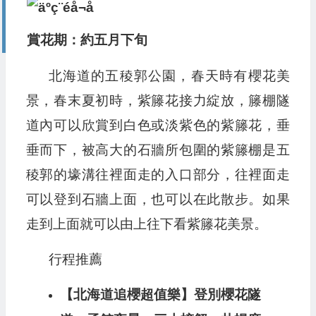
賞花期：約五月下旬
北海道的五稜郭公園，春天時有櫻花美
景，春末夏初時，紫籐花接力綻放，籐棚隧
道內可以欣賞到白色或淡紫色的紫籐花，垂
垂而下，被高大的石牆所包圍的紫籐棚是五
稜郭的壕溝往裡面走的入口部分，往裡面走
可以登到石牆上面，也可以在此散步。如果
走到上面就可以由上往下看紫籐花美景。
行程推薦
【北海道追櫻超值樂】登別櫻花隧