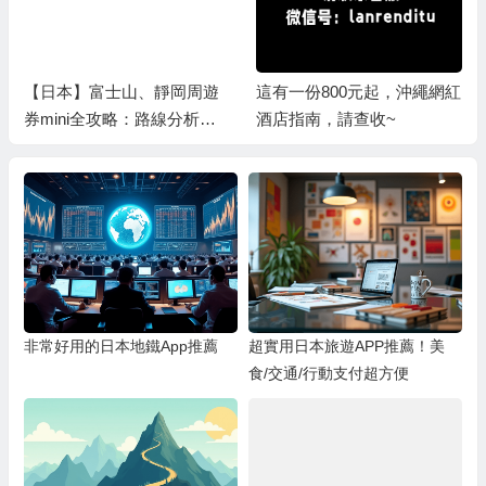
【日本】富士山、靜岡周遊
這有一份800元起，沖繩網紅
券mini全攻略：路線分析、
酒店指南，請查收~
自由行行程推薦、票券資訊
整理，讓你三天玩遍富士
市、濱松、掛川、三島、沼
津、熱海！
非常好用的日本地鐵App推薦
超實用日本旅遊APP推薦！美
食/交通/行動支付超方便