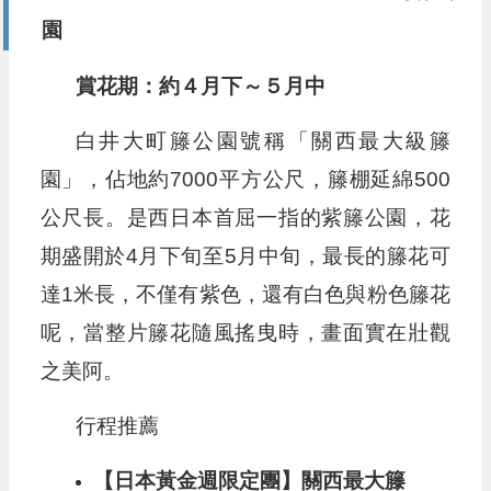
園
賞花期：約４月下～５月中
白井大町籐公園號稱「關西最大級籐
園」，佔地約7000平方公尺，籐棚延綿500
公尺長。是西日本首屈一指的紫籐公園，花
期盛開於4月下旬至5月中旬，最長的籐花可
達1米長，不僅有紫色，還有白色與粉色籐花
呢，當整片籐花隨風搖曳時，畫面實在壯觀
之美阿。
行程推薦
【日本黃金週限定團】關西最大籐