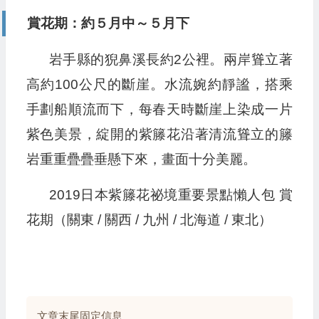
賞花期：約５月中～５月下
岩手縣的猊鼻溪長約2公裡。兩岸聳立著
高約100公尺的斷崖。水流婉約靜謐，搭乘
手劃船順流而下，每春天時斷崖上染成一片
紫色美景，綻開的紫籐花沿著清流聳立的籐
岩重重疊疊垂懸下來，畫面十分美麗。
2019日本紫籐花祕境重要景點懶人包 賞
花期（關東 / 關西 / 九州 / 北海道 / 東北）
文章末尾固定信息