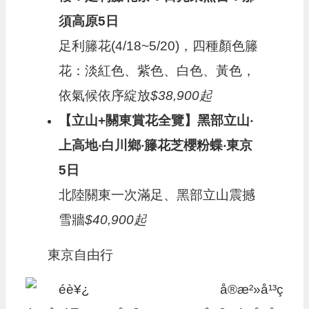
須高原5日
足利籐花(4/18~5/20)，四種顏色籐
花：淡紅色、紫色、白色、黃色，
依氣候依序綻放
$38,900起
【立山+關東賞花全覽】黑部立山‧
上高地‧白川鄉‧籐花芝櫻粉蝶‧東京
5日
北陸關東一次滿足、黑部立山震撼
雪牆
$40,900起
東京自由行