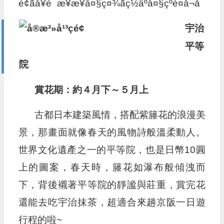
宇治
平等
院
賞花期：約４月下～５月上
古都日本建築風情，搭配紫籐花的浪漫美
景，那畫面就像春天的風物詩般溫柔動人。
世界文化遺產之一的平等院，也是日幣10圓
上的圖案，春天時，籐花如瀑布般傾洩而
下，背後襯著平等院的靜謐與莊重，賞完花
還能去吃宇治抹茶，超適合來趟京阪一日遊
行程的啦~