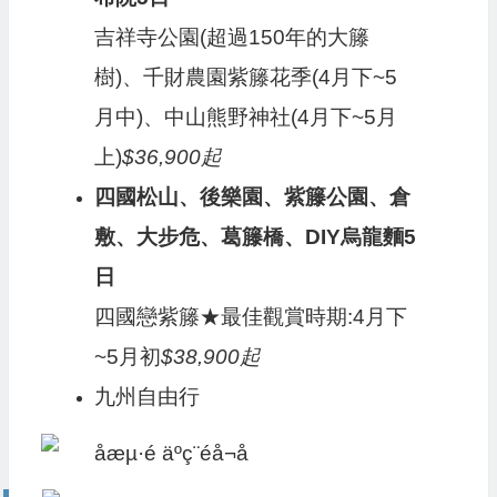
吉祥寺公園(超過150年的大籐
樹)、千財農園紫籐花季(4月下~5
月中)、中山熊野神社(4月下~5月
上)
$36,900起
四國松山、後樂園、紫籐公園、倉
敷、大步危、葛籐橋、DIY烏龍麵5
日
四國戀紫籐★最佳觀賞時期:4月下
~5月初
$38,900起
九州自由行