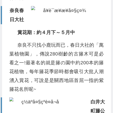
奈良春
日大社
賞花期：約４月下～５月中
奈良不只找小鹿玩而已，春日大社的「萬
葉植物園」，傳說280樹齡的古籐木可是必
看之一!最著名的就是籐の園中約200本的籐
花植物，每年籐花季節時都會吸引大批人潮
湧入賞花，可說是是關西地區首屈一指的紫
籐花名所呢~
白井大
町籐公