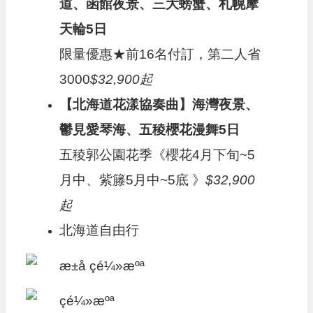
道、函館夜景、三大螃蟹、札幌摩
天輪5日
限量優惠★前16名付訂，第二人省
3000
$32,900起
【北海道花漾協奏曲】海灣夜景、
鬱見愛琴海、五稜櫻花漫舞5日
五稜郭公園花季《櫻花4月下旬~5
月中、紫籐5月中~5底 》
$32,900
起
北海道自由行