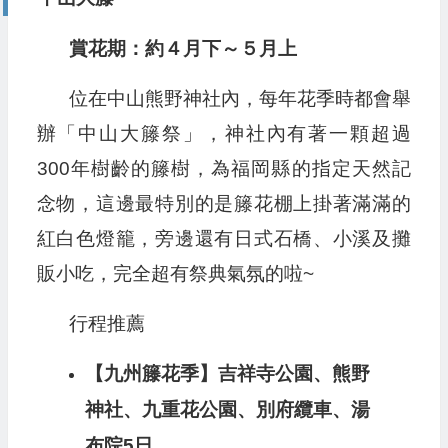
賞花期：約４月下～５月上
位在中山熊野神社內，每年花季時都會舉
辦「中山大籐祭」，神社內有著一顆超過
300年樹齡的籐樹，為福岡縣的指定天然記
念物，這邊最特別的是籐花棚上掛著滿滿的
紅白色燈籠，旁邊還有日式石橋、小溪及攤
販小吃，完全超有祭典氣氛的啦~
行程推薦
【九州籐花季】吉祥寺公園、熊野
神社、九重花公園、別府纜車、湯
布院5日