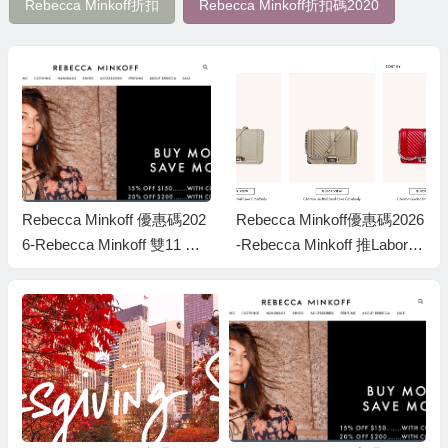
Rebecca Minkoff折扣
Rebecca Minkoff折扣碼2020
Rebecca Minkoff優惠碼2026
Rebecca Minkoff優惠碼2026
-Rebecca Minkoff 推Labor D
-Rebecca Minkoff 推Memori
ay 額外8折優惠碼
al Day大減價低至35折