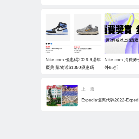
優惠碼
碼每日放送
Nike.com 618 半價
優惠碼每日放送
Nike.com 優惠碼2026-9週年
Nike.com 消
慶典 購物送$1350優惠碼
外85折
上一篇