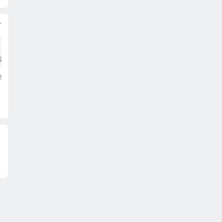
都
折 超多AF1 AJ Air
優惠碼
送$1350優惠碼
max都參加 低至6
折+滿額7.5折 AF1
$72