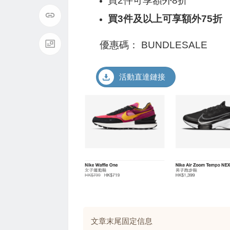
買2件可享額外8折
買3件及以上可享額外75折
優惠碼： BUNDLESALE
活動直達鏈接
文章末尾固定信息