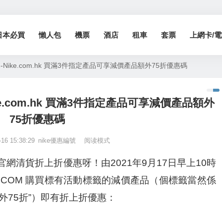
日本必買
懶人包
機票
酒店
租車
套票
上網卡/電話
21-Nike.com.hk 買滿3件指定產品可享減價產品額外75折優惠碼
Nike.com.hk 買滿3件指定產品可享減價產品額外
75折優惠碼
-16 15:38:29
nike優惠編號
阅读模式
官網清貨折上折優惠呀！由2021年9月17日早上10時
IKE.COM 購買標有活動標籤的減價產品（個標籤當然係
外75折”）即有折上折優惠：