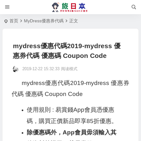
首页
MyDress優惠券代碼
正文
mydress優惠代碼2019-mydress 優
惠券代碼 優惠碼 Coupon Code
2019-12-22 15:32:33
阅读模式
mydress優惠代碼2019-mydress 優惠券
代碼 優惠碼 Coupon Code
使用規則 : 易賞錢App會員憑優惠
碼，購買正價新品即享85折優惠。
除優惠碼外，App會員毋須輸入其