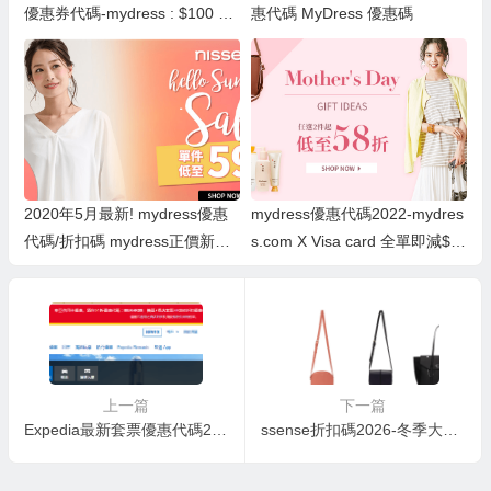
優惠券代碼-mydress : $100 OF
惠代碼 MyDress 優惠碼
F 正價新品85折
2020年5月最新! mydress優惠
mydress優惠代碼2022-mydres
代碼/折扣碼 mydress正價新品8
s.com X Visa card 全單即減$5
5折優惠Promo Code 優惠券代
0優惠碼
碼 優惠碼
上一篇
下一篇
Expedia最新套票優惠代碼2019-DBS信用卡未連稅滿$3,500減$50折扣優惠代碼
ssense折扣碼2026-冬季大減價！SSENSE低至4折，精選銀包卡套介紹