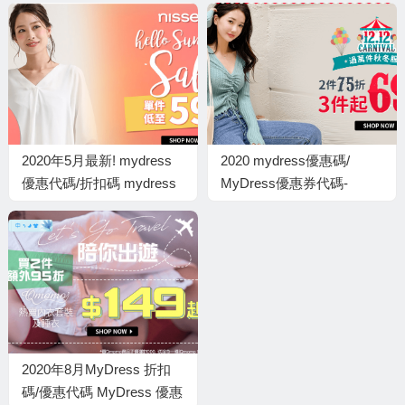
2020年5月最新! mydress
2020 mydress優惠碼/
優惠代碼/折扣碼 mydress
MyDress優惠券代碼-
正價新品85折優惠Promo
mydress : $100 OFF 正價
Code 優惠券代碼 優惠碼
新品85折
2020年8月MyDress 折扣
碼/優惠代碼 MyDress 優惠