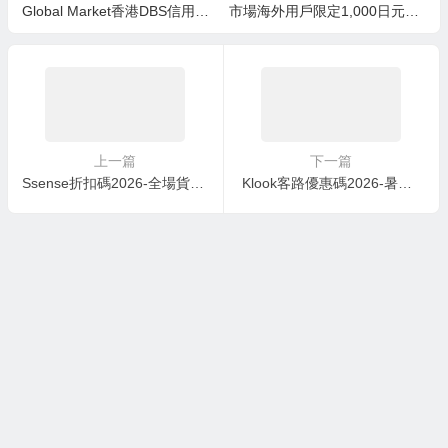
Global Market香港DBS信用卡
市場海外用戶限定1,000日元優
1,500日元優惠券+10%點數回
惠券
贈
上一篇
下一篇
Ssense折扣碼2026-全場貨品低至3折優惠，免運費+免費退貨
Klook客路優惠碼2026-暑假出行必備優惠