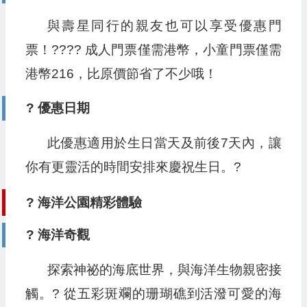
與壽星同行的親友也可以享受優惠門
票！?‍?‍?‍? 成人門票僅需港幣，小童門票僅需
港幣216，比原價節省了不少哦！
? 優惠日期
此優惠適用於生日當天及前後7天內，讓
你有更靈活的時間安排來慶祝生日。?️
? 海洋公園精彩體驗
? 海洋奇觀
探索神祕的海底世界，與海洋生物親密接
觸。? 從五彩斑斕的珊瑚礁到活潑可愛的海