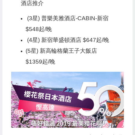
酒店推介
(3星) 普樂美雅酒店-CABIN-新宿
$548起/晚
(4星) 新宿華盛頓酒店 $647起/晚
(5星) 新高輪格蘭王子大飯店
$1359起/晚