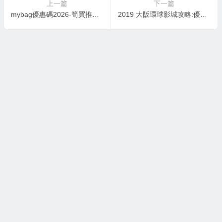
上一篇
下一篇
mybag優惠碼2026-筍買推介，Vivienne Westwood全線8折優惠
2019 大阪環球影城攻略:優惠/購買/交通/最新門票價格、COOL JAPAN樂園情報！