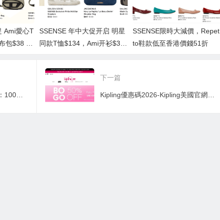
 Ami愛心T
SSENSE 年中大促开启 明星
SSENSE限時大減價，Repet
布包$38 低
同款T恤$134，Ami开衫$36
to鞋款低至香港價錢51折
ls黑魂T恤$40
3 低至5折 麦昆运动鞋$351
下一篇
smartone優惠碼2026-公居屋：100M月費低至HKD90，免安裝費和首次搬運費+HKD200網上商店優惠券,私樓：1000M月費低至HKD130，免安裝費和首次搬運費+ HKD200網上商店優惠券
Kipling優惠碼2026-Kipling美國官網正價猴子包第二件半價促銷