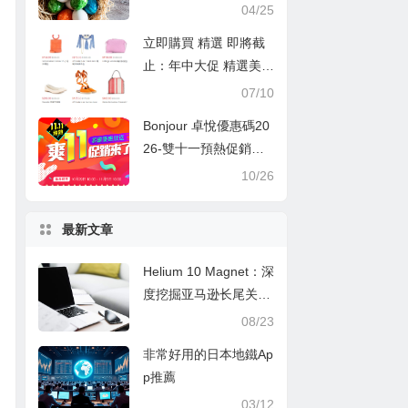
球酒店低至六折 (優惠
04/25
至5月3日)
立即購買 精選 即將截
止：年中大促 精選美
包、美鞋、美衣熱賣 低
07/10
至3折+額外8折 Nile 速
Bonjour 卓悅優惠碼20
搶
26-雙十一預熱促銷出
爐啦！
10/26
最新文章
Helium 10 Magnet：深
度挖掘亚马逊长尾关键
词的秘诀
08/23
非常好用的日本地鐵Ap
p推薦
03/12