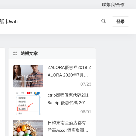
聯繫我/合作
卡/wifi
登录
隨機文章
ZALORA優惠券2019-Z
ALORA 2020年7月額
外折扣優惠碼：低至額
07/23
外65折
ctrip攜程優惠代碼201
8/ctrip 優惠代碼 2018
機票/ctrip 優惠碼 201
08/01
8/ctrip 優惠券(5/20更
日韓東南亞酒店都有！
新)
雅高Accor酒店集團全