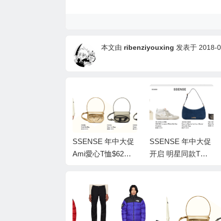
本文由
ribenziyouxing
发表于 2018-06
SSENSE 年中大促
SSENSE 年中大促
SSENSE 年中大促
Ami多巴胺色系T恤
Ami愛心T恤$62，
开启 明星同款T恤
$72 三宅一生托特
小狐貍帆布包$38
$134，Ami开衫$36
包$268 低至2.5折 E
低至3折 Essentials
3 低至5折 麦昆运动
sentialsT恤$31
黑魂T恤$40
鞋$351