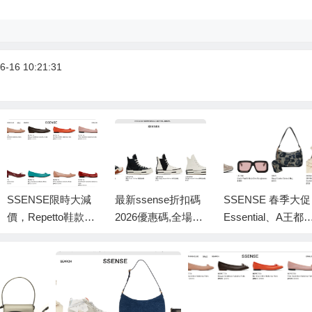
-16 10:21:31
SSENSE限時大減
最新ssense折扣碼
SSENSE 春季大促
價，Repetto鞋款低
2026優惠碼,全場精
Essential、A王都
至香港價錢51折
選大促,美站8折
加 一律8折 小髒鞋
$368碼全