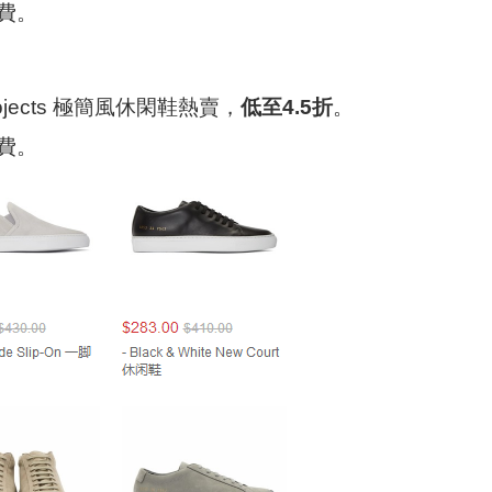
費。
rojects 極簡風休閑鞋熱賣，
低至4.5折
。
費。