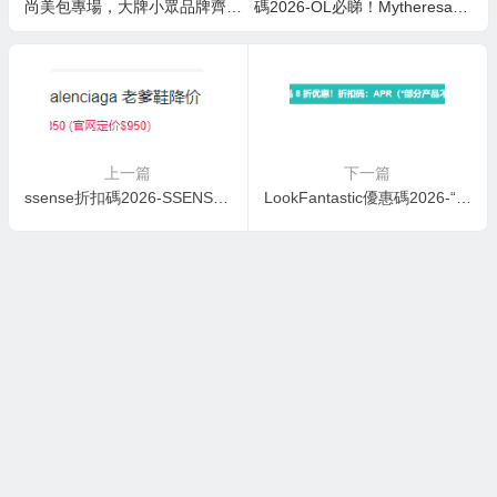
尚美包專場，大牌小眾品牌齊
碼2026-OL必睇！Mytheresa低
全，全場$221起 低至5折 BBR
至5折，Tory Burch熱賣鞋款低
鏈條包包$235
至香港55折！
上一篇
下一篇
ssense折扣碼2026-SSENSE 定價優勢專輯 GV3直降$820 Converse小紅心男款補貨
LookFantastic優惠碼2026-“卡詩 線上低至67折+額外9折，使用折扣碼：EGG10 “