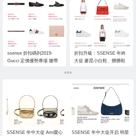
包郵到手
恤$75 低至3折 Acne圍巾
$72 Off-white降價
ssense 折扣碼到2019-
折扣升級：SSENSE 年終
Gucci 定價優勢專場 腰帶
大促 麥昆小白鞋、髒髒鞋
$250起、毛拖鞋直降$300
再降價 低至3折+包稅 燕子
經典樂福鞋$495、logoT恤
上衣$74收
$335
SSENSE 年中大促 Ami愛心
SSENSE 年中大促开启 明星