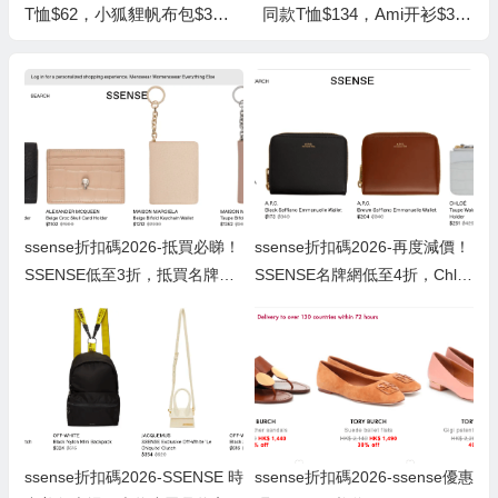
T恤$62，小狐貍帆布包$38
同款T恤$134，Ami开衫$363
低至3折 Essentials黑魂T恤
低至5折 麦昆运动鞋$351
$40
ssense折扣碼2026-抵買必睇！
ssense折扣碼2026-再度減價！
SSENSE低至3折，抵買名牌銀
SSENSE名牌網低至4折，Chlo
包卡套推介！
e、See By Chloe抵買銀包推
介！
ssense折扣碼2026-SSENSE 時
ssense折扣碼2026-ssense優惠