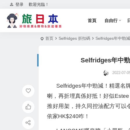
登录
歡迎光臨！
首頁
自由行
首页
Selfridges 折扣碼
Selfridges
Selfridge
2022-07-0
Selfridges年中勁減！
喇，再折埋真係好抵！好似Estee La
推好用架，持久同控油配方可以令妝
依家HK$240咋！