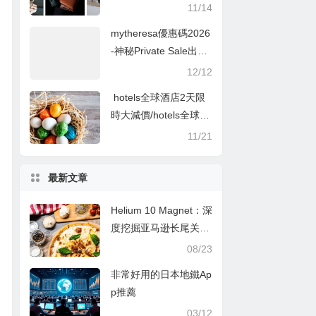
使用此特別折扣碼可獲
11/14
得NT $ 200折扣
mytheresa優惠碼2026
-神秘Private Sale出
現！Loewe手袋低至香
12/12
港價錢7折
hotels全球酒店2天限
時大減價/hotels全球酒
店聖誕跨年勁減活動,酒
11/21
店預訂低至6折起！
最新文章
Helium 10 Magnet：深
度挖掘亚马逊长尾关键
词的秘诀
08/23
非常好用的日本地鐵Ap
p推薦
03/12