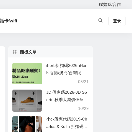
聯繫我/合作
卡/wifi
登录
隨機文章
iherb折扣碼2026-iHer
b 香港/澳門/台灣限定
兒童節額外88折優惠碼
05/21
+額外9折
JD 優惠碼2026-JD Sp
orts 秋季大減價低至5
折
10/29
小ck優惠代碼2019-Ch
arles & Keith 折扣碼 –