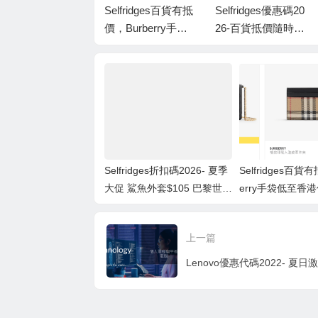
Selfridges折扣碼20
Selfridges百貨有抵
Selfridges優惠碼20
26- 夏季大促 鯊魚
價，Burberry手袋
26-百貨抵價隨時
外套$105 巴黎世家
低至香港價錢58折
完！必睇Burberry
Phantom鞋$450
經典長青款頸巾，
低至香港售價66
折！
Selfridges折扣碼2026- 夏季
Selfridges百貨
大促 鯊魚外套$105 巴黎世家
erry手袋低至香
Phantom鞋$450
上一篇