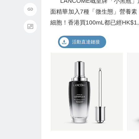
LANCOME嘅皇牌「小黑
面精華加入7種「微生態」營養素
細胞！香港買100mL都已經HK$1,
活動直達鏈接