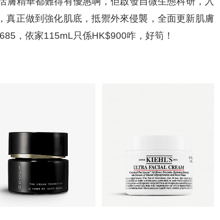
瓶」活膚精華都難得有優惠啊，佢啟發自微生態科研，入
，真正做到強化肌底，抵禦外來侵襲，全面更新肌膚
685，依家115mL只係HK$900咋，好筍！