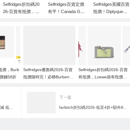
Selfridges折扣碼20
Selfridges百貨定價
Selfridges英國百貨
26-百貨有抵價，Lo
有平！Canada Goo
抵價！Diptyque聖
ewe袋有抵價低至
se羽絨褸大優惠推
誕限量蠟燭香氛！
香港價錢7折
介！低至香港售價7
2折！ #Selfridges
有抵價，Burb
Selfridges優惠碼2026-百貨
Selfridges折扣碼2026-百貨
港價錢58折
抵價隨時完！必睇Burberry
有抵價，Loewe袋有抵價低
經典長青款頸巾，低至香港
至香港價錢7折
售價66折！
下一篇
Lenovo優惠代碼2022- 夏日激減 低至65折+送$500現金券
farfetch折扣碼2026-低至4折+額外85折，精選Tod’s鞋款低至香港官網45折！