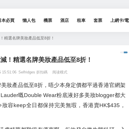
日本必買
懶人包
機票
酒店
租車
套票
上網卡/電話
年中勁減！精選名牌美妝產品低至8折！
s年中勁減！精選名牌美妝產品低至8折！
5 15:51:06
Selfridges 折扣碼
阅读模式
精選名牌美妝產品低至8折，唔少本身定價都平過香港官網架
uder嘅Double Wear粉底液好多美妝blogger都大
容keep全日都保持完美無瑕，香港賣HK$435，