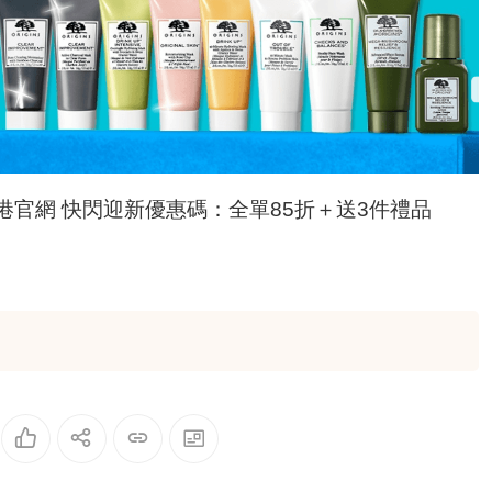
gins香港官網 快閃迎新優惠碼：全單85折＋送3件禮品