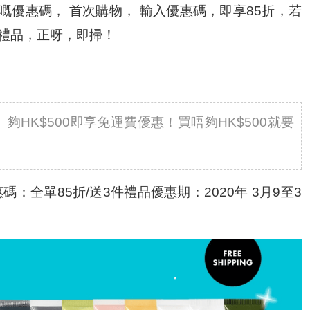
有個新嘅優惠碼， 首次購物， 輸入優惠碼，即享85折，若
3件禮品，正呀，即掃！
夠HK$500即享免運費優惠！買唔夠HK$500就要
優惠碼：全單85折/送3件禮品優惠期：2020年 3月9至3