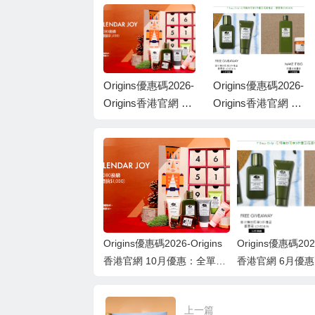
惠碼
Origins優惠碼2026-
Origins優惠碼2026-
Origins優惠碼2026-
提前享：Origins 全
Origins香港官網 10
Origins香港官網 6
場熱賣 新款菌菇水
月優惠：全單85折/
月優惠：低至6折＋
套裝僅$64 舒緩維
送7件禮品優惠碼
迎新優惠碼
穩 滿送自選6件禮
含正裝
Origins優惠碼2026-Origins
Origins優惠碼2026
香港官網 10月優惠：全單85
香港官網 6月優
折/送7件禮品優惠碼
＋迎新優惠碼
上一篇