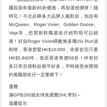
國頁面有最新85折優惠，再加退稅價呀！隨
時完！今次必睇各大品牌人氣鞋款，包括有
McQueen、Roger Vivier、Golden Goose、
Veja等，想買新鞋嘅朋友仔絕對唔可以錯
過！好似Roger Vivier碼數無多嘅Viv Run波
鞋咁，香港賣緊HK$10,000，依家折完只要
HK$5,940咋，低至香港售價59折！仲有好
多日常百搭鞋款都平好多，平時鍾意休閒簡
約風嘅朋友仔一定要睇下！
運費
滿GPB200就全球免運費DHL寄到～
溫馨提示