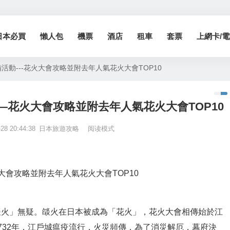
日本必買
懶人包
機票
酒店
租車
套票
上網卡/電話
備活動---花火大會攻略並附去年人氣花火大會TOP10
動—花火大會攻略並附去年人氣花火大會TOP10
-28 20:44:38
日本旅遊攻略
阅读模式
花火大會攻略並附去年人氣花火大會TOP10
燄火」無疑。燄火在日本被成為「花火」，花火大會相傳始於江
732年，江戶城瘟疫流行，火災頻傳，為了消災解厄，幕府決