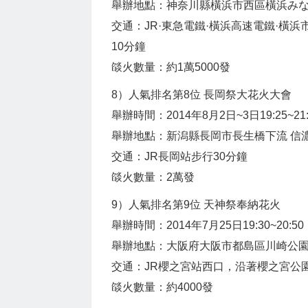
舉辦地點：神奈川縣橫浜市西區橫浜みなと
交通：JR·東急電鐵·橫浜高速電鐵·橫
10分鐘
燄火數量：約1萬5000發
8）人氣排名第8位 長岡祭大花火大會
舉辦時間：2014年8月2日~3日19:25~21:
舉辦地點：新潟縣長岡市長生橋下流 信
交通：JR長岡站步行30分鐘
燄火數量：2萬發
9）人氣排名第9位 天神祭奉納花火
舉辦時間：2014年7月25日19:30~20:50
舉辦地點：大阪府大阪市都島區川崎公
交通：JR櫻之宮站西口，沿著櫻之宮公
燄火數量：約4000發