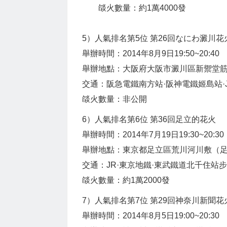
燄火數量：約1萬4000發
5）人氣排名第5位 第26回なにわ澱川花
舉辦時間：2014年8月9日19:50~20:40
舉辦地點：大阪府大阪市澱川區新禦堂筋
交通：阪急電鐵南方站·阪神電鐵姬島站·
燄火數量：非公開
6）人氣排名第6位 第36回足立的花火
舉辦時間：2014年7月19日19:30~20:30
舉辦地點：東京都足立區荒川河川敷（
交通：JR·東京地鐵·東武鐵道北千住站步
燄火數量：約1萬2000發
7）人氣排名第7位 第29回神奈川新聞花
舉辦時間：2014年8月5日19:00~20:30