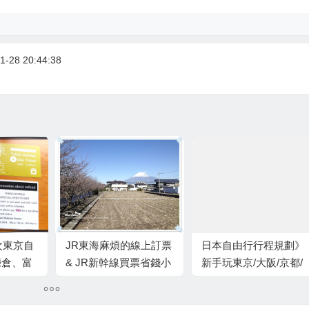
-28 20:44:38
次東京自
JR東海麻煩的線上訂票
日本自由行行程規劃》
鐮倉、富
& JR新幹線買票省錢小
新手玩東京/大阪/京都/
三鷹之森
秘訣分享
沖繩/北海道 行前須知
六日