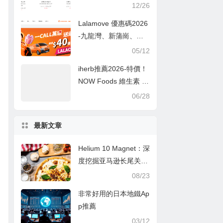
紹/運費/教學文discoun
12/26
t promo code
Lalamove 優惠碼2026
-九龍灣、新蒲崗、牛
頭角限定 高達$100 Ca
05/12
ll車優惠碼
iherb推薦2026-特價！
NOW Foods 維生素 D
3膠囊 5000IU 240粒
06/28
$10.15 原價$12.69 8
折
最新文章
Helium 10 Magnet：深
度挖掘亚马逊长尾关键
词的秘诀
08/23
非常好用的日本地鐵Ap
p推薦
03/12