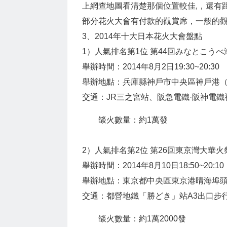
上網查地圖看清楚那個位置較佳,，還有距
部分花火大會有付款的觀賞席，一般的
3、2014年十大日本花火大會盤點
1）人氣排名第1位 第44回みなとこう
舉辦時間：2014年8月2日19:30~20:30
舉辦地點：兵庫縣神戶市中央區神戶港
交通：JR三之宮站、阪急電鐵·阪神電鐵
燄火數量：約1萬發
2）人氣排名第2位 第26回東京灣大華火
舉辦時間：2014年8月10日18:50~20:10
舉辦地點：東京都中央區東京港晴海埠
交通：都營地鐵「勝どき」站A3出口步行
燄火數量：約1萬2000發