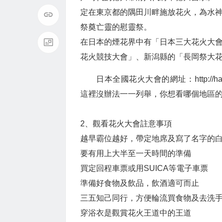
定在東京都的隅田川畔施放花火，為水
祭奠亡靈的慰靈祭。
在日本的煙花界中有「日本三大花火大
花火競技大會」、新潟縣的「長岡祭大
日本全國花火大會的網址：http://ha
這裡沒辦法一一列舉，你想看哪個地區的
2、觀看花火大會註意事項
越早霸位越好，帶定地席及寫了名字的
要有用上大半至一天時間的準備
買定回程車票或用SUICA等電子車票
準備好食物及飲品，飲酒適可而止
三五知己同行，方便輪流買食物及去洗
穿浴衣是觀賞花火王道中的王道