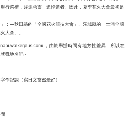
神舉行祭禮，趕走惡靈，追悼逝者。因此，夏季花火大會最初是
會」：—秋田縣的「全國花火競技大會」、茨城縣的「土浦全國
花火大會」。
nabi.walkerplus.com/ ，由於舉辦時間有地方性差異，所以在
就戳地名吧~
白字作記認（寫日文當然最好）
手間