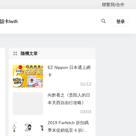
聯繫我/合作
卡/wifi
登录
隨機文章
EZ Nippon 日本通上網
卡
01/12
向黔看之《贵阳人的日
本关西自由行攻略》
03/03
2019 Farfetch 折扣碼
季末促銷低至 4 折/介