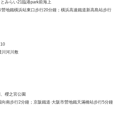
みらい21臨港park前海上
浜市營地鐵橫浜站東口步行20分鐘；橫浜高速鐵道新高島站步行
10
濃川河川敷
園、櫻之宮公園
園向南步行2分鐘；京阪鐵道·大阪市營地鐵天滿橋站步行5分鐘