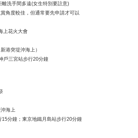
離洗手間多遠(女生特別要註意)
觀賞角度較佳，但通常要先申請才可以
べ海上花火大會
（新港突堤沖海上）
神戶三宮站步行20分鐘
祭
頭沖海上
15分鐘；東京地鐵月島站步行20分鐘