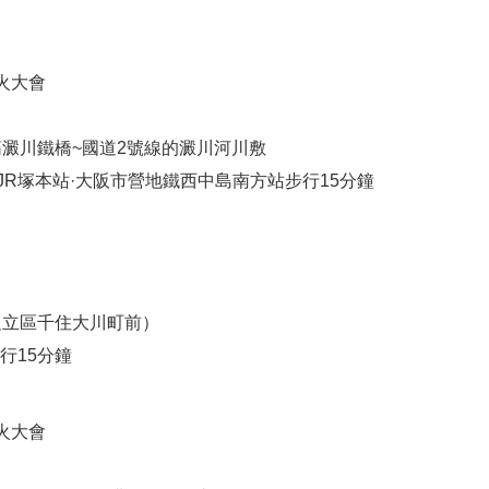
火大會
澱川鐵橋~國道2號線的澱川河川敷
JR塚本站·大阪市營地鐵西中島南方站步行15分鐘
足立區千住大川町前）
行15分鐘
火大會