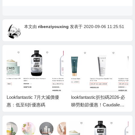
本文由
ribenziyouxing
发表于 2020-09-06 11:25:51
Lookfantastic 7月大減價優
lookfantastic折扣碼2026-必
惠：低至6折優惠碼
睇勞動節優惠！Caudalie罕
有75折！ 滿額再自動減+送
贈品！護膚品、身體護理產
品推介！