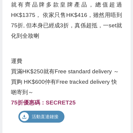
就有齊品牌多款皇牌產品，總值超過
HK$1375， 依家只售HK$416，雖然用唔到
75折, 但本身已經成3折，真係超抵，一set就
化到全妝喇
運費
買滿HK$250就有Free standard delivery ～
買夠 HK$600仲有Free tracked delivery 快
啲寄到～
75折優惠碼：SECRET25
活動直達鏈接