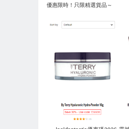
優惠限時！只限精選貨品～