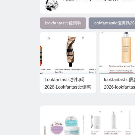
lookfantastic優惠碼
lookfantastic優惠碼20
Lookfantastic折扣碼
lookfantasti
2026-Lookfantastic優惠
2026-lookfant
碼2026-入秋護膚之選，
碼2026-雙11
Aesop熱門產品快閃78
會！英國Elemi
折，低至HK$74起
1+額外89折優
網購低至香港價
（10大皇牌產