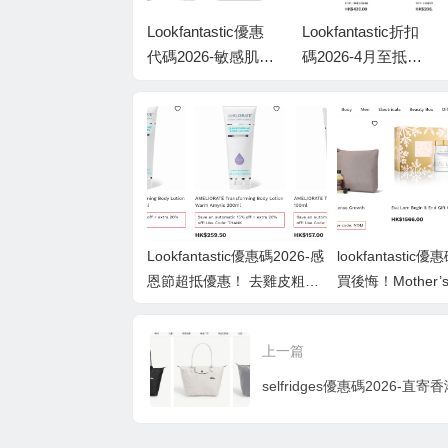
ookfantastic折扣碼
Lookfantastic優惠
Lookfantastic折扣
2026-必睇勞動節優
代碼2026-敏感肌救
碼2026-4月至抵推
惠！Caudalie罕有7
星！First Aid Beaut
介！NuFace微電流
5折！ 滿額再自動
y 限時減價低至5
緊膚美容儀減價7折
減+送贈品！護膚
折！抵買人氣護膚
+額外84折+滿額自
品、身體護理產品
品套裝推介！
動95折
推介！
Lookfantastic優惠碼2026-感
lookfantastic優
恩節超抵優惠！ 去雞皮粗糙
買後悔！Mother’s
肌！英國AMELIORATE 護膚
折起優惠，Eve L
產品85折＋額外8折！
Gorgeous 皇
上一篇
介！