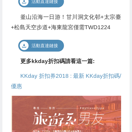
活動直達鏈接
釜山沿海一日游！甘川洞文化邨+太宗臺
+松島天空步道+海東龍宮僅需TWD1224
活動直達鏈接
更多kkday折扣碼請看這一篇:
KKday 折扣券2018 : 最新 KKday折扣碼/
優惠