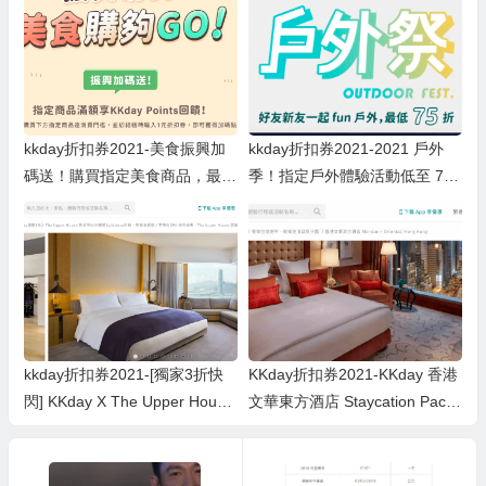
kkday折扣券2021-美食振興加
kkday折扣券2021-2021 戶外
碼送！購買指定美食商品，最高
季！指定戶外體驗活動低至 75
可額外獲得 1,800 點 KKday
折
kkday折扣券2021-[獨家3折快
KKday折扣券2021-KKday 香港
閃] KKday X The Upper House
文華東方酒店 Staycation Packa
五星級 Staycation Package：
ge 低至35折優惠
包自助早餐+免費Maxi-Bar