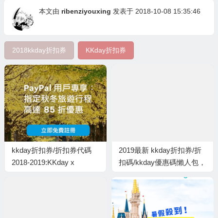
本文由
ribenziyouxing
发表于 2018-10-08 15:35:46
2018kkday折扣券
KKday折扣券
kkday折扣券/折扣券代碼
2019最新 kkday折扣券/折
2018-2019:KKday x
扣碼/kkday優惠碼懶人包，
PayPal，日本/韓國/台灣/北
旅遊行程也可以省很大！
極光 活動85折，1月底前出
KKDAY 最新優惠代碼-
發 – kkday
Discount code