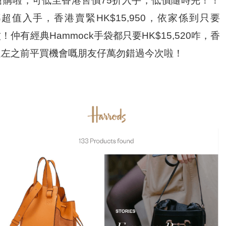
購啦，可低至香港售價75折入手，低價隨時完！！
ag都超值入手，香港賣緊HK$15,950，依家係到只要
！仲有經典Hammock手袋都只要HK$15,520咋，香
！錯過左之前平買機會嘅朋友仔萬勿錯過今次啦！