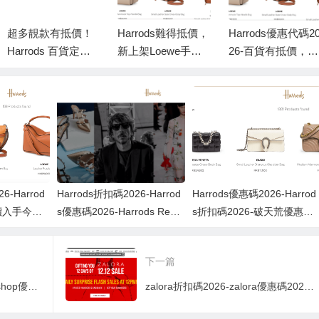
超多靚款有抵價！
Harrods難得抵價，
Harrods優惠代碼2
Harrods 百貨定價
新上架Loewe手袋
26-百貨有抵價，精
有平！Roger Vivier
低至香港價錢73折
選最新Loewe袋低
精選人氣鞋款低至
至香港價錢73折
香港售價73折！
6-Harrod
Harrods折扣碼2026-Harrod
Harrods優惠碼2026-Harrod
抵價入手今季
s優惠碼2026-Harrods Rewa
s折扣碼2026-破天荒優惠！
s百貨低定價，
rds限時減價！Weekend 8
arrods Rewards Weekend
袋款，低至
折，Beauty 9折！Valentino
時大減價！精選人氣名牌單
下一篇
抵買單品盤點，低至官網57
品低至香港售價51折
折起！
Jomashop折扣碼2026-Jomashop優惠碼2026-超筍優惠！Cyber Monday限時大減價！網購Burberry精選熱賣單品低至香港售價44折！
zalora折扣碼2026-zalora優惠碼2026-ZALORA 2020年12月迎新優惠：全網額外78折優惠碼