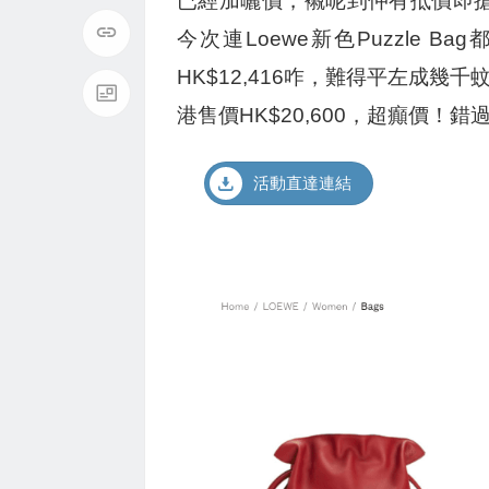
已經加曬價，襯呢到仲有抵價即搶
今次連Loewe新色Puzzle B
HK$12,416咋，難得平左成幾千蚊
港售價HK$20,600，超癲價
活動直達連結