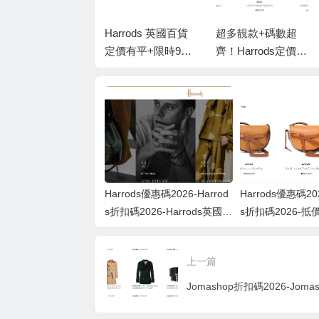
harrods優惠碼2026
Harrods 英國百貨
超多靚款+碼數超
-Harrods最後兩日9
定價有平+限時9
齊！Harrods定價有
折！Loewe人氣手
折！推介Valentino
平+9折，Veja波鞋
袋必買推介
garavani靚袋！
低至香港價錢72折
Harrods優惠碼2026-Harrod
Harrods優惠碼202
s折扣碼2026-Harrods英國百
s折扣碼2026-
貨有抵價！必睇Loewe最新
新款！Harrod
人氣色系袋款，低至香港售
精選Loewe最新
上一篇
價79折！
官網79折起！