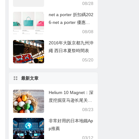
館門票Lawson購票圖
08/28
文教學
net a porter 折扣碼202
6-net a porter 優惠碼2
026-NET-A-PORTER
08/08
英國頁面退稅價，五款
2016年大阪京都九州沖
熱賣BV手袋低至香港價
繩 西日本夏祭時間表
錢78折
05/20
最新文章
Helium 10 Magnet：深
度挖掘亚马逊长尾关键
词的秘诀
08/23
非常好用的日本地鐵Ap
p推薦
03/12