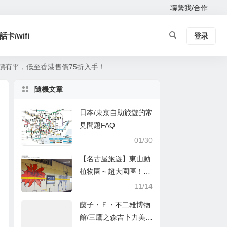
聯繫我/合作
卡/wifi
登录
新袋款定價有平，低至香港售價75折入手！
隨機文章
日本/東京自助旅遊的常
見問題FAQ
01/30
【名古屋旅遊】東山動
植物園～超大園區！動
物園、植物園一次看個
11/14
夠！
藤子・Ｆ・不二雄博物
館/三鷹之森吉卜力美術