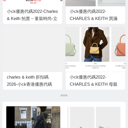
小ck優惠代碼2022-Charles
小ck優惠代碼2022-
& Keith 拍賣 – 童裝時尚-立
CHARLES & KEITH 買滿
即購物並搶購高達51％的
$800送小CK靚靚利是封：
折扣
啱曬新年用！
charles & keith 折扣碼
小ck優惠代碼2022-
2026-小ck香港優惠代碼
CHARLES & KEITH 母親
2022 -CHARLES & KEITH
節禮物推介＋低至5折&買2
大減價低至5折＋買兩件額
件額外9折優惠
外9折優惠