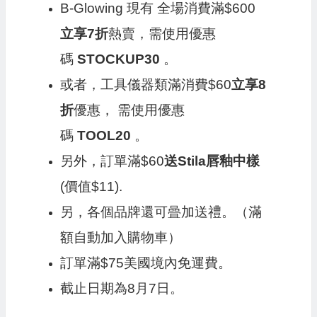
B-Glowing 現有 全場消費滿$600
立享7折
熱賣，需使用優惠
碼
STOCKUP30
。
或者，工具儀器類滿消費$60
立享8
折
優惠， 需使用優惠
碼
TOOL20
。
另外，訂單滿$60
送Stila唇釉中樣
(價值$11).
另，各個品牌還可曡加送禮。（滿
額自動加入購物車）
訂單滿$75美國境內免運費。
截止日期為8月7日。