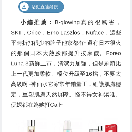
活動直達鏈接
小編推薦：
B-glowing真的很厲害，
SKII，Oribe，Erno Laszlos，Nuface，這些
平時折扣很少的牌子他家都有~還有日本很火
的那個日本大熱臉部提升按摩儀。Foreo
Luna 3新鮮上市，清潔力加強，但是刷頭比
上一代更加柔軟。檔位升級至16檔，不要太
高級啊~神仙水它家常年銷量王，維護肌膚穩
定，重塑肌膚天然屏障。怪不得女神湯唯、
倪妮都在為她打Call~