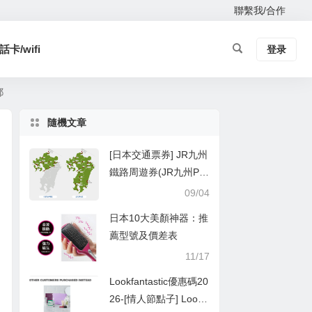
聯繫我/合作
卡/wifi
登录
郵
隨機文章
[日本交通票券] JR九州
鐵路周遊券(JR九州Pas
s)購買方式及搭乘方法
09/04
日本10大美顏神器：推
薦型號及價差表
11/17
Lookfantastic優惠碼20
26-[情人節點子] Lookf