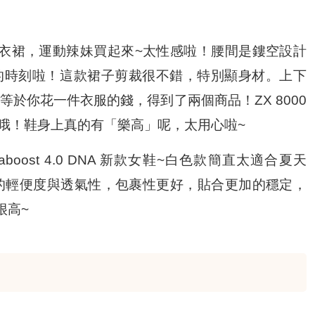
ib 二合一連衣裙，運動辣妹買起來~太性感啦！腰間是鏤空設計
的時刻啦！這款裙子剪裁很不錯，特別顯身材。上下
於你花一件衣服的錢，得到了兩個商品！ZX 8000
加哦！鞋身上真的有「樂高」呢，太用心啦~
boost 4.0 DNA 新款女鞋~白色款簡直太適合夏天
了鞋子的輕便度與透氣性，包裹性更好，貼合更加的穩定，
很高~