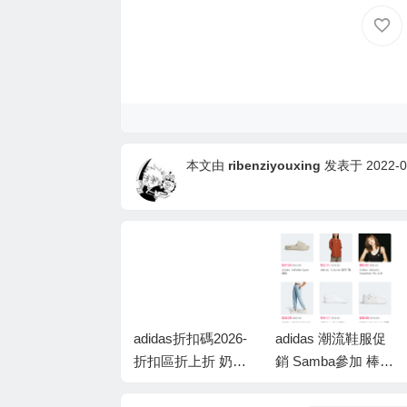
本文由
ribenziyouxing
发表于 2022-05
adidas優惠代碼202
adidas折扣碼2026-
adidas 潮流鞋服促
6-潮流鞋服限時大
折扣區折上折 奶油
銷 Samba參加 棒球
促 辣妹上衣$24 拖
白T恤$15 Lisa 同款
帽$12 複古T恤$22
鞋$14 低至4折+額
短褲$15 低至5折
低至4.5折+額外7.5