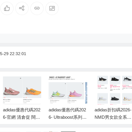
-29 22:32:01
adidas優惠代碼202
adidas優惠代碼202
adidas折扣碼2026-
6-官網 清倉促 闊腿
6- Ultraboost系列
NMD男女款全系列
褲$24 OZNOVA 運
清倉大促 驚喜超低
運動鞋3折 多雙熱
動鞋$30+ 3折包郵
價 低至3折 封面款
門色一律$45