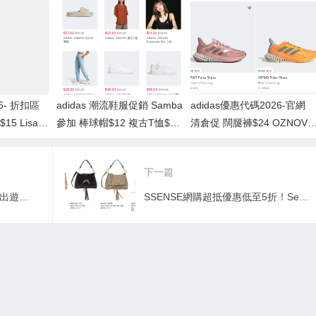
封面聯名醋酸襯衫
$57
$90
26- 折扣區
adidas 潮流鞋服促銷 Samba
adidas優惠代碼2026-官網
5 Lisa
參加 棒球帽$12 複古T恤$22
清倉促 闊腿褲$24 OZNOVA
至5折+額外
低至4.5折+額外7.5折+包郵
運動鞋$30+ 3折包郵 封面聯
名醋酸襯衫$90
下一篇
kkday折扣券2022-KKday夏日出遊優惠即減$40優惠碼
SSENSE網購超抵優惠低至5折！See by Chloe靚袋低至香港55折！