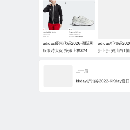
外7折 側開叉半身
+額外7.5折
折+包郵
裙$35
adidas優惠代碼2026-潮流鞋
adidas折扣碼20
服限時大促 辣妹上衣$24 拖
折上折 奶油白T恤$1
鞋$14 低至4折+額外7折 側
同款短褲$15 低
開叉半身裙$35
7.5折
上一篇