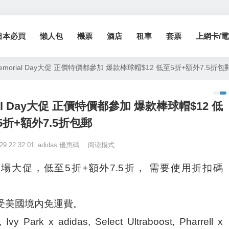
日本必買
懶人包
機票
酒店
租車
套票
上網卡/電話
 Memorial Day大促 正價特價都參加 爆款棒球帽$12 低至5折+額外7.5折包
orial Day大促 正價特價都參加 爆款棒球帽$12 低
5折+額外7.5折包郵
29 22:32:01
adidas 優惠碼
阅读模式
l Day全場大促，低至5折+額外7.5折， 需要使用折扣碼
b即可享受美國境內免運費。
k x adidas, Select Ultraboost, Pharrell x