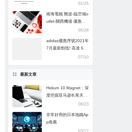
antastic 超抵Valentine
01/25
s Day box化妝品盒裝
南海電鐵 難波-臨空城o
優惠：低至29折呀
utlet-關西機場 優惠車
票+使用心得
05/28
adidas優惠序號2021年
7月最新勁抵! 高達 5
0%OFF (Adidas Prom
07/10
o code)
最新文章
Helium 10 Magnet：深
度挖掘亚马逊长尾关键
词的秘诀
08/23
非常好用的日本地鐵Ap
p推薦
03/12