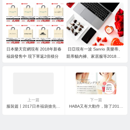
0692日元+1060积分
日本樂天官網現有 2018年新春
日亞現有一波 Sanrio 美樂蒂、
福袋發售中 現下單返2倍積分
凱蒂貓內褲、家居服等2018福
袋發售中 支持直郵+還可湊單曡
加滿減
上一篇
下一篇
服裝篇丨2017日本福袋搶先看！
HABA又有大動作，除了2017年豪華福袋，各種新品也相繼曝光！