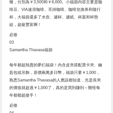
種，分別為￥3,500和￥6,000。小福袋內容主要是咖
啡豆、VIA速溶咖啡、耳掛咖啡、咖啡兌換券和隨行
杯，大福袋還多了水壺、濾杯、濾紙、杯蓋和杯墊
組，超級豐富啊！
必搶
03
Samantha Thavasa福袋
每年都超熱賣的夢幻福袋！內含皮夾搭配票卡夾、鑰
匙包或吊飾，原價兩萬多日幣，福袋只要￥1,000，
熟悉Samantha Thavasa的人應該都知道，光是長夾
的價值就超過￥1,000了，真的是買到賺到～難怪每
年都都超搶手！
必搶
04