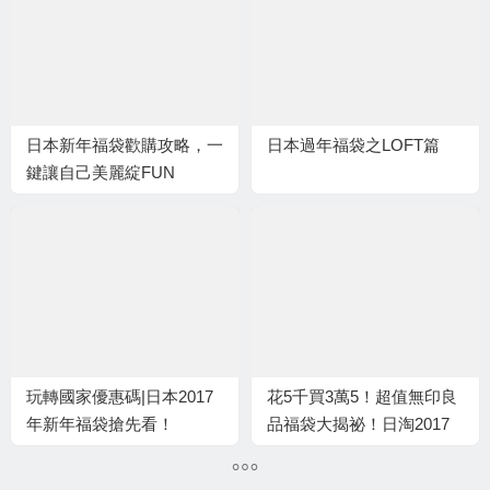
日本新年福袋歡購攻略，一
日本過年福袋之LOFT篇
鍵讓自己美麗綻FUN
玩轉國家優惠碼|日本2017
花5千買3萬5！超值無印良
年新年福袋搶先看！
品福袋大揭祕！日淘2017
必搶福袋！