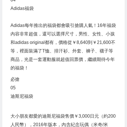
Adidas福袋
Adidas每年推出的福袋都會吸引搶購人氣！16年福袋
內容非常超值，還可以選擇尺寸，男性、女性、小孩
和adidas original都有，價格從￥8,640到￥21,600不
等，裡面裝滿了T恤、排汗衫、外套、褲子、襪子等
商品，光是一套運動服就超值回票價，繼續期待今年
的福袋！
必搶
05
迪斯尼福袋
大小朋友都愛的迪斯尼福袋售價￥3,000日元（約200
人民幣），2016年版本，內含紀念玩偶（米奇/米