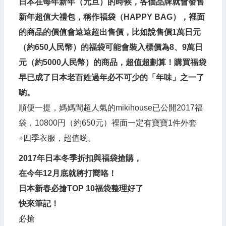
日本在每年新年（元旦）的時候，各個品牌就會發售
新年超值大禮包，稱作福袋（HAPPY BAG），裡面
的商品的價值會遠遠超出售價，比如說售價1萬日元
（約650人民幣）的福袋可能會裝入標價為8、9萬日
元（約5000人民幣）的商品，超值超劃算！購買福袋
早已成了日本老百姓過年必不可少的「年味」之一了
喲。
順便一提，媽媽間超人氣的mikihouse已公開2017福
袋，10800円（約650元）裡面一定有寶寶1件外套
+四季衣服，超值喲。
2017年日本冬季折扣與福袋搶購，
在今年12月底就將打嚮咯！
日本
新春必搶TOP 10福袋整理好了
快來筆記！
必搶