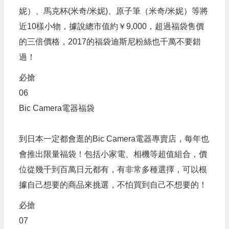
妮）、馬克杯(米奇/米妮)、原子筆（米奇/米妮）等將
近10樣小物，據說總市值約￥9,000，超過福袋售價
的三倍價格，2017的福袋迪斯尼粉絲也千萬不要錯
過！
必搶
06
Bic Camera電器福袋
到日本一定都會逛的Bic Camera電器專賣店，每年也
會推出限量福袋！包括小家電、相機等超值組合，價
位從幾千到百萬日元都有，有非常多種選擇，可以根
據自己想要的商品來挑選，不怕買到自己不想要的！
必搶
07