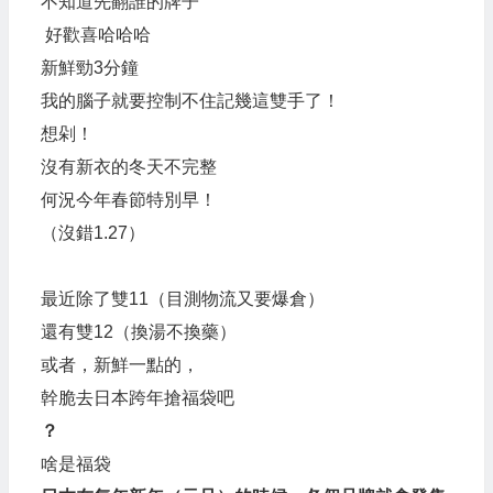
不知道先翻誰的牌子
好歡喜哈哈哈
新鮮勁3分鐘
我的腦子就要控制不住記幾這雙手了！
想剁！
沒有新衣的冬天不完整
何況今年春節特別早！
（沒錯1.27）
最近除了雙11（目測物流又要爆倉）
還有雙12（換湯不換藥）
或者，新鮮一點的，
幹脆去日本跨年搶福袋吧
？
啥是福袋