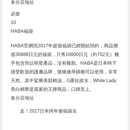
各分店地址
必搶
10
HABA福袋
HABA官網現2017年超值福袋已經開始預約，商品價
值30888日元的福袋，只售10800日元（約702元）幾
乎包含所以明星產品，沒有雞肋。HABA是日本時下
很受歡迎的護膚品牌，號稱連孕婦都可以使用，非常
天然。其中鯊烯美肌精油，G露化妝水，White Lady
美白精華是當家的王牌商品，口碑至上。
各分店地址
走！2017日本跨年搶福袋去