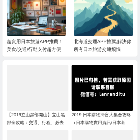
！
北海道交通APP推薦,解決你
【2019立山黑部開山】立山
所有日本旅游交通煩惱
黑部全攻略：交通、行程、
必去景點、阿爾卑斯山路
線，用JR中部周遊券暢遊北
陸、合掌村、上高地！
【2019立山黑部開山】立山黑
2019 日本購物掃盲大集合攻略
部全攻略：交通、行程、必去景
（日本購物實用資訊/日本甚麼
點、阿爾卑斯山路線，用JR中
值得買/購物商場/藥妝）
部周遊券暢遊北陸、合掌村、上