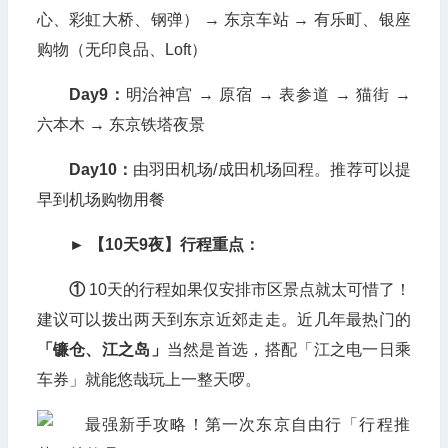
心、彩虹大桥、钢弹） → 东京车站 → 有乐町、银座
购物（无印良品、Loft）
Day9：
明治神宫 → 原宿 → 表参道 → 猫街 →
六本木 → 东京铁塔夜景
Day10：
由羽田机场/成田机场回程。推荐可以提
早到机场购物用餐
► 【10天9夜】行程重点：
①
10天的行程如果仅安排市区景点就太可惜了！
建议可以拨出两天到东京近郊走走。近几年最热门的
「镰仓、江之岛」
当然是首选，搭配「江之电一日乘
车券」就能悠哉玩上一整天啰。