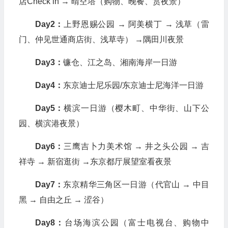
店Check in → 晴空塔（购物、晚餐、赏夜景）
Day2：
上野恩赐公园 → 阿美横丁 → 浅草（雷
门、仲见世通商店街、浅草寺） →隅田川夜景
Day3：
镰仓、江之岛、湘南海岸一日游
Day4：
东京迪士尼乐园/东京迪士尼海洋一日游
Day5：
横滨一日游（樱木町、中华街、山下公
园、横滨港夜景）
Day6：
三鹰吉卜力美术馆 → 井之头公园 → 吉
祥寺 → 新宿逛街 →东京都厅展望室看夜景
Day7：
东京精华三角区一日游（代官山 → 中目
黑 → 自由之丘 → 涩谷）
Day8：
台场海滨公园（富士电视台、购物中