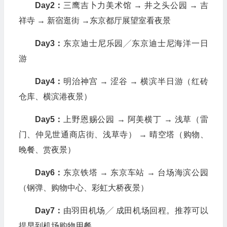
Day2：
三鹰吉卜力美术馆 → 井之头公园 → 吉
祥寺 → 新宿逛街 →东京都厅展望室看夜景
Day3：
东京迪士尼乐园╱东京迪士尼海洋一日
游
Day4：
明治神宫 → 涩谷 → 横滨半日游（红砖
仓库、横滨港夜景）
Day5：
上野恩赐公园 → 阿美横丁 → 浅草（雷
门、仲见世通商店街、浅草寺） → 晴空塔（购物、
晚餐、赏夜景）
Day6：
东京铁塔 → 东京车站 → 台场海滨公园
（钢弹、购物中心、彩虹大桥夜景）
Day7：
由羽田机场╱ 成田机场回程。推荐可以
提早到机场购物用餐