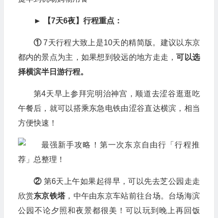
► 【7天6夜】行程重点：
①
7天行程大致上是10天的精简版。建议以东京
都内的景点为主，如果想到较远的地方走走，
可以选
择横滨半日游行程。
第4天早上参拜完明治神宫，顺道去涩谷逛逛吃
午餐后，就可以搭乘东急电铁由涩谷直达横滨，相当
方便快速！
②
第6天上午如果起得早，可以先去芝公园走走
欣赏
东京铁塔
，中午由东京车站前往台场。台场海滨
公园不论夕照和夜景都很美！可以玩到晚上再回饭