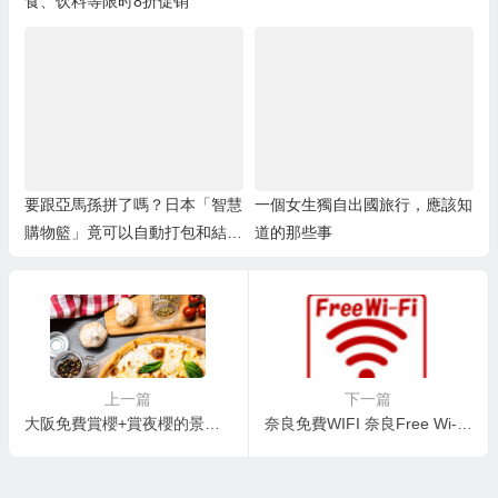
食、饮料等限时8折促销
要跟亞馬孫拼了嗎？日本「智慧
一個女生獨自出國旅行，應該知
購物籃」竟可以自動打包和結
道的那些事
賬！
上一篇
下一篇
大阪免費賞櫻+賞夜櫻的景點名單
奈良免費WIFI 奈良Free Wi-Fi情報 + 使用心得