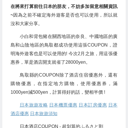
在將來打算前往日本的朋友，不妨多加留意相關資訊
~
因為之前不確定海外遊客是否也可以使用，所以就
沒和大家分享。
小白和背包豬在關西地區的奈良、中國地區的廣
島和山陰地區的鳥取都成功使用這張COUPON，證
明海外遊客也是可以使用的! 今次2月之旅，用這張優
惠券，單是酒店開支就省了28000yen。
鳥取縣的COUPON除了酒店住宿優惠外，還有
購物優惠，在指定地方購物，使用優惠券，滿
1000yen減500yen，計算得好的話，變相半價 !
日本旅遊攻略
日本機票優惠
日本訂房優惠
日本
酒店優惠
日本旅遊須知
日本酒店COUPON - 超划算的ふるさと割