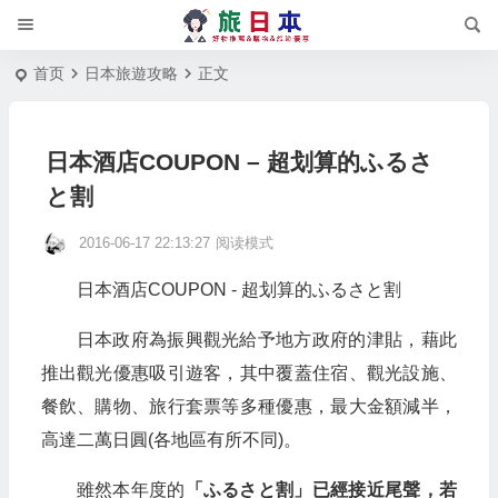
首页
日本旅遊攻略
正文
日本酒店COUPON – 超划算的ふるさ
と割
2016-06-17 22:13:27
阅读模式
日本酒店COUPON - 超划算的ふるさと割
日本政府為振興觀光給予地方政府的津貼，藉此
推出觀光優惠吸引遊客，其中覆蓋住宿、觀光設施、
餐飲、購物、旅行套票等多種優惠，最大金額減半，
高達二萬日圓(各地區有所不同)。
雖然本年度的
「ふるさと割」已經接近尾聲，若