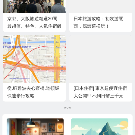
京都、大阪旅遊精選30間
日本旅游攻略：初次游關
最超值、特色、人氣住宿飯
西，應該這樣玩！
店/旅館/民宿推薦
從JR難波去心齋橋.道頓堀
[日本住宿] 東京超便宜住宿
快速步行攻略
大公開!!! 不到日幣三千元
就能入住時髦
Hostel/Guesthouse