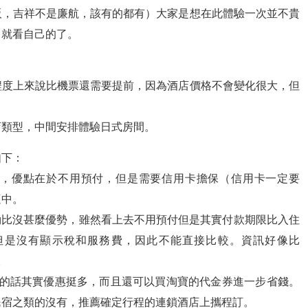
阪，吉祥不是廉航，該有的都有）大家是想在此體驗一次並不貴
，就看自己的了。
程度上來說比機票還需要提前，因為酒店價格不會變化很大，但
店類型，中間安排體驗日式房間。
如下：
選網站，優點在於不用預付，但是需要信用卡擔保（信用卡一定要
適中。
king比沒甚麼優勢，雖然看上去不用預付但是其實付款期限比入住
但是沒有顯示稅和服務費，因此不能直接比較。資訊好像比
。
訂的話其實優惠挺多，而且還可以買淘寶的代金券進一步省錢。
民宿之類的沒有，推薦確定行程的連鎖酒店上攜程訂。