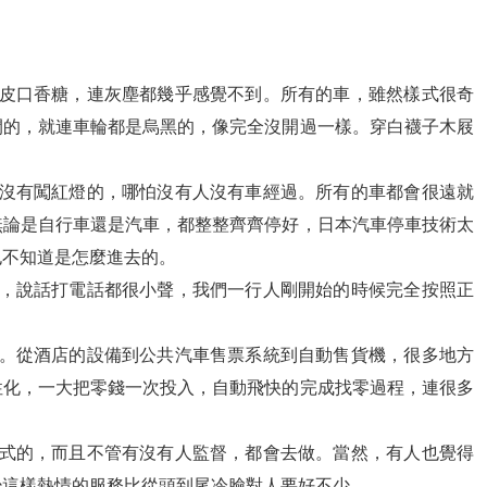
果皮口香糖，連灰塵都幾乎感覺不到。所有的車，雖然樣式很奇
閃的，就連車輪都是烏黑的，像完全沒開過一樣。穿白襪子木屐
。沒有闖紅燈的，哪怕沒有人沒有車經過。所有的車都會很遠就
無論是自行車還是汽車，都整整齊齊停好，日本汽車停車技術太
也不知道是怎麼進去的。
嘩，說話打電話都很小聲，我們一行人剛開始的時候完全按照正
人。從酒店的設備到公共汽車售票系統到自動售貨機，很多地方
性化，一大把零錢一次投入，自動飛快的完成找零過程，連很多
序式的，而且不管有沒有人監督，都會去做。當然，有人也覺得
少這樣熱情的服務比從頭到尾冷臉對人要好不少。