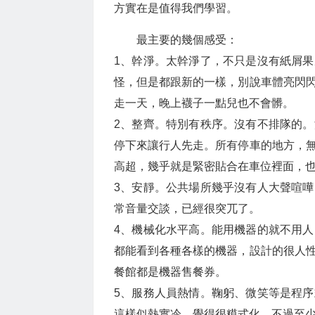
方實在是值得我們學習。
最主要的幾個感受：
1、幹淨。太幹淨了，不只是沒有紙屑
怪，但是都跟新的一樣，別說車體亮閃
走一天，晚上襪子一點兒也不會髒。
2、整齊。特別有秩序。沒有不排隊的
停下來讓行人先走。所有停車的地方，
高超，幾乎就是緊密貼合在車位裡面，
3、安靜。公共場所幾乎沒有人大聲喧
常音量交談，已經很突兀了。
4、機械化水平高。能用機器的就不用
都能看到各種各樣的機器，設計的很人
餐館都是機器售餐券。
5、服務人員熱情。鞠躬、微笑等是程
這樣似熱實冷，覺得很糢式化，不過至