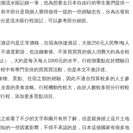
記個流水賬記錄一筆，也為想要去日本自由行的學生黨們提供一
：前半部分是我個人覺得值得一提的一些經驗忠告，分為出發前
部分是流水賬行程游記，可以參考部分細節。
酒店均是正常價格，住宿為快捷酒店，大致250元人民幣/每人
，不過度窮游，也沒錢奢侈。不算買買買的個人消費大約為全程
為止），大約是每天每人1000元的水平。行程側重點在於體驗日
行程中有專門安排的買買買活動，但是本文不會詳述。
食物、景點、住宿之類的經驗，因此不適合預算較多的人士參
及全面的美食攻略。行程機動性較大，由於人數較多部分行程較
縮行程，添加更多景點項目。
然之前看了不少的文字和圖片有所了解，但是親身踏上這片土地
周知的一些因素影嚮，不得不承認的是，日本這個國家有很多地