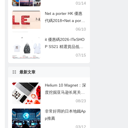
括日本,韓國,新加坡,泰
01/14
國,香港,澳門,馬來西亞,
Net a porter HK 優惠
歐美等熱門景点门票、
代碼2018+Net a porter
一日行程、独特体验、
HK 優惠
06/10
户外活动、WiFi及当地
交通
it 優惠碼2026-ITeSHO
P SS21 精選貨品低至5
折優惠＋快閃額外9折
07/15
優惠碼
最新文章
Helium 10 Magnet：深
度挖掘亚马逊长尾关键
词的秘诀
08/23
非常好用的日本地鐵Ap
p推薦
03/12