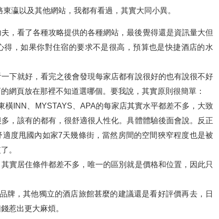
e路東瀛以及其他網站，我都有看過，其實大同小異。
功夫，看了各種攻略提供的各種網站，最後覺得還是資訊量大但
心得，如果你對住宿的要求不是很高，預算也是快捷酒店的水
看一下就好，看完之後會發現每家店都有說很好的也有說很不好
店的網頁放在那裡不知道選哪個。要我說，其實原則很簡單：
橫INN、MYSTAYS、APA的每家店其實水平都差不多，大致
很多，該有的都有，很舒適很人性化。具體體驗後面會說。反正
舒適度甩國內如家7天幾條街，當然房間的空間狹窄程度也是被
慣了。
，其實居住條件都差不多，唯一的區別就是價格和位置，因此只
鎖品牌，其他獨立的酒店旅館甚麼的建議還是看好評價再去，日
個錢惹出更大麻煩。