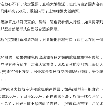
實在放心不下，決定退票，直接大阪往返，但此時由於國家沒有
只能損失750元，重新購買了上海往返大阪的票。
格應該算是相對便宜的。當然，這也要看個人行程，如果從家到
，那麼當然是尋找自己最合適的機票。
攜程的定制往返機票功能，只要能把行程封口（即往返在同一個
。
航的機票，如果去哪兒搜出諸如春秋之類的航班價格很有優勢，
格並沒有便宜多少，建議大家放棄，因為春秋航空那趟上海到大
，交通特別不方便，另外就是春秋航空的體驗很糟糕，座位狹
。。。
日空或者大韓航空這種航班的往返票，如果想體驗一把盡管下
1600+，全日空2500+，正在猶豫不決，然而一耽誤時間，
日空不見了，只好不情不願的訂了吉祥。（推薦這班吉祥，時間比