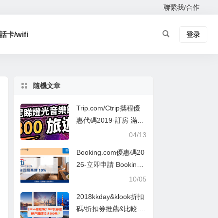
聯繫我/合作
卡/wifi
登录
隨機文章
Trip.com/Ctrip攜程優
惠代碼2019-訂房 滿港
幣 $5000 折 $500 或
04/13
滿$3000 折 $300
Booking.com優惠碼20
26-立即申請 Booking.c
om 預訂 酒店 高達10%
10/05
回贈
2018kkday&klook折扣
碼/折扣券推薦&比較:包