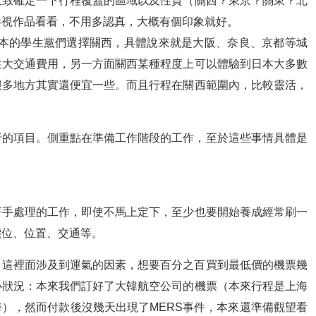
大致確定一下行程覆蓋的區域以及性質（關西？東京？關東？北
影視作品看看，不用多認真，大概有個印象就好。
日本的學生黨們選擇關西，具體說來就是大阪、奈良、京都等城
生大交通費用，另一方面關西某種程度上可以體驗到日本大多數
很多地方其實還便宜一些。而且行程在關西範圍內，比較靈活，
行的項目。側重點在準備工作階段的工作，至於這些事情具體是
著手處理的工作，即使不馬上定下，至少也要開始養成經常刷一
價位、位置、交通等。
。這裡面涉及到運氣的因素，想要百分之百買到最低價的機票幾
小狀況：本來我們訂好了大韓航空公司的機票（本來行程是上海
），然而付款後沒幾天出現了MERS事件，本來還準備觀望看