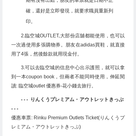
期有沒有出錯，朋友的車票就是日期不正
確，還好是立即發現，就要求職員重新列
印。
2.臨空城OUTLET,大部份店舖都能使用，也可以
一次過使用多張購物券。朋友在adidas買鞋，就直接
用了4張，然後餘款就用現金付。
3.可以去臨空城的信息中心出示護照，就可以拿
到一本coupon book，但兩者不能同時使用，伸延閱
讀: 臨空城outlet 優惠券-花小錢去旅行。
- - - りんくうプレミアム・アウトレットきっぷ
- - -
優惠車票: Rinku Premium Outlets Ticket(りんくうプ
レミアム・アウトレットきっぷ)