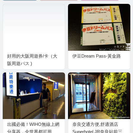
好用的大阪周遊券/卡（大
伊豆Dream Pass-黃金路
阪周遊パス )
出國必備！WIHO無線上網
奈良交通方便,舒適酒店
分享器，全世界都可用
Superhotel JR奈良站前三