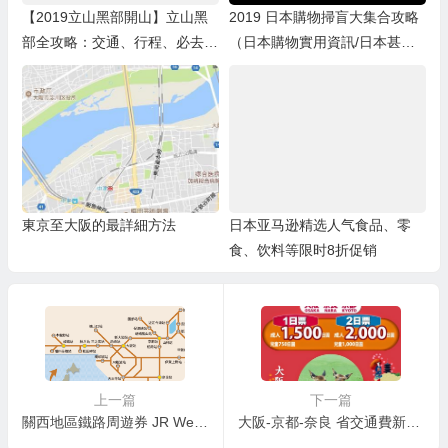
【2019立山黑部開山】立山黑
2019 日本購物掃盲大集合攻略
部全攻略：交通、行程、必去景
（日本購物實用資訊/日本甚麼
點、阿爾卑斯山路線，用JR中
值得買/購物商場/藥妝）
部周遊券暢遊北陸、合掌村、上
高地！
東京至大阪的最詳細方法
日本亚马逊精选人气食品、零
食、饮料等限时8折促销
上一篇
下一篇
關西地區鐵路周遊券 JR West Kansai Area Pass
大阪-京都-奈良 省交通費新方法 – 近鐵1/2 週遊券