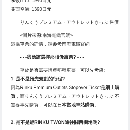
和歌山巿: 1940日元
關西空港: 1390日元
りんくうプレミアム・アウトレットきっぷ 售價
<圖片來源:南海電鐵官網>
這張車票的詳情，請參考南海電鐵官網
- - -我應該選擇那張優惠票? - - -
至於是否需要購買那種車票，可以先考慮:
1. 是不是預先規劃的行程?
因為Rinku Premium Outlets Stopover Ticket是
網上購
買
，而りんくうプレミアム・アウトレットきっぷ 不
需要事先購買，可以在
日本當地車站購買
。
2. 是不是經RINKU TWON通往關西機場嗎?